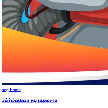
scg home
วิธีกำจัดปลวก หนู แมลงสาบ