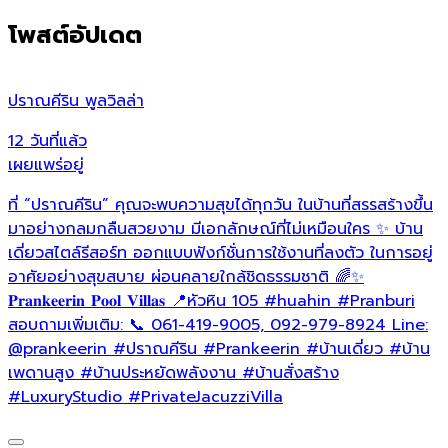
โพสต์อัปเดต
ปราณคีริน พูลวิลล่า
ป
12 วันที่แล้ว
2
เผยแพร่อยู่
เ
ที่ “ปราณคีริน” คุณจะพบความสุขได้ทุกวัน ในบ้านที่สรรสร้างขึ้น
✨
มาอย่างกลมกลืนสวยงาม มีเอกลักษณ์ที่ไม่เหมือนใคร ✨ บ้าน
อ
เดี่ยวสไตล์รีสอร์ท ออกแบบฟังก์ชั่นการใช้งานที่ลงตัว ในการอยู่
ธ
อาศัยอย่างสุขสบาย ผ่อนคลายใกล้ชิดธรรมชาติ 🌈✨
ข
𝐏𝐫𝐚𝐧𝐤𝐞𝐞𝐫𝐢𝐧 𝐏𝐨𝐨𝐥 𝐕𝐢𝐥𝐥𝐚𝐬 📍หัวหิน 105
#huahin
#Pranburi
อ
สอบถามเพิ่มเติม: 📞 061-419-9005, 092-979-8924 Line:
ท
@prankeerin
#ปราณคีริน
#Prankeerin
#บ้านเดี่ยว
#บ้าน
เ
เพดานสูง
#บ้านประหยัดพลังงาน
#บ้านสั่งสร้าง
บ
#LuxuryStudio
#PrivateJacuzziVilla
✨