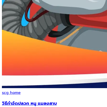
scg home
วิธีกำจัดปลวก หนู แมลงสาบ