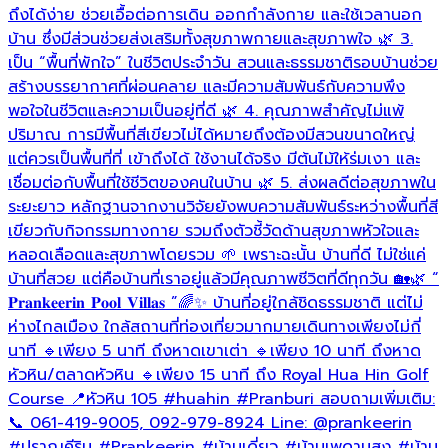
ถึงได้ง่าย ช่วยเอื้อต่อการเดิน ออกกำลังกาย และใช้เวลานอก
บ้าน ซึ่งมีส่วนช่วยส่งเสริมทั้งสุขภาพกายและสุขภาพใจ 🌿 3.
เป็น “พื้นที่พักใจ” ในชีวิตประจำวัน สวนและธรรมชาติรอบบ้านช่วย
สร้างบรรยากาศที่ผ่อนคลาย และมีความสัมพันธ์กับความพึง
พอใจในชีวิตและความเป็นอยู่ที่ดี 🌿 4. คุณภาพสำคัญไม่แพ้
ปริมาณ การมีพื้นที่สีเขียวไม่ได้หมายถึงต้องมีสวนขนาดใหญ่
แต่ควรเป็นพื้นที่ที่ เข้าถึงได้ ใช้งานได้จริง มีต้นไม้ให้ร่มเงา และ
เชื่อมต่อกับพื้นที่ใช้ชีวิตของคนในบ้าน 🌿 5. ส่งผลดีต่อสุขภาพใน
ระยะยาว หลักฐานจากงานวิจัยยังพบความสัมพันธ์ระหว่างพื้นที่สี
เขียวกับกิจกรรมทางกาย รวมถึงตัวชี้วัดด้านสุขภาพหัวใจและ
หลอดเลือดและสุขภาพโดยรวม 🌱 เพราะฉะนั้น บ้านที่ดี ไม่ใช่แค่
บ้านที่สวย แต่คือบ้านที่เราอยู่แล้วมีคุณภาพชีวิตที่ดีทุกวัน 🏡🌿 “
𝐏𝐫𝐚𝐧𝐤𝐞𝐞𝐫𝐢𝐧 𝐏𝐨𝐨𝐥 𝐕𝐢𝐥𝐥𝐚𝐬 ”🌈✨ บ้านที่อยู่ใกล้ชิดธรรมชาติ แต่ไม่
ห่างไกลเมือง ใกล้สถานที่ท่องเที่ยวมากมายเดินทางเพียงไม่กี่
นาที 🔹เพียง 5 นาที ถึงหาดเขาเต่า 🔹เพียง 10 นาที ถึงหาด
หัวหิน/ตลาดหัวหิน 🔹เพียง 15 นาที ถึง Royal Hua Hin Golf
Course 📍หัวหิน 105
#huahin
#Pranburi
สอบถามเพิ่มเติม:
📞 061-419-9005, 092-979-8924 Line: @prankeerin
#ปราณคีริน
#Prankeerin
#บ้านเดี่ยว
#บ้านเพดานสูง
#บ้าน