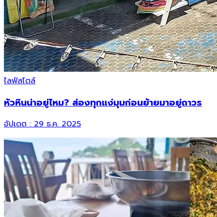
ไลฟ์สไตล์
หัวหินน่าอยู่ไหม? ส่องทุกแง่มุมก่อนย้ายมาอยู่ถาวร
อัปเดต :
29 ธ.ค. 2025