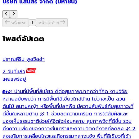
บริษัท แสนสิริ จำกัด (มหาชน)
หน้าแรก
1
หน้าสุดท้าย
โพสต์อัปเดต
ปราณคีริน พูลวิลล่า
ป
2 วันที่แล้ว
1
เผยแพร่อยู่
เ
🏡🌿 บ้านที่มีพื้นที่สีเขียว ดีต่อสุขภาพมากกว่าที่คิด งานวิจัย
ท
หลายฉบับพบว่า การมีพื้นที่สีเขียวใกล้บ้าน ไม่ว่าจะเป็น สวน
ม
ต้นไม้ สนามหญ้า หรือพื้นที่ปลูกพืช มีความสัมพันธ์กับสุขภาวะที่
เ
ดีขึ้นในหลายด้าน 🌿 1. ช่วยลดความเครียด การได้สัมผัสและ
อ
มองเห็นธรรมชาติช่วยให้จิตใจผ่อนคลาย สุขภาพจิตที่ดีขึ้น รวม

ถึงความเสี่ยงของภาวะซึมเศร้าและความวิตกกังวลที่ลดลง 🌿 2.
ส่งเสริมการเคลื่อนไหวและกิจกรรมกลางแจ้ง พื้นที่สีเขียวที่เข้า