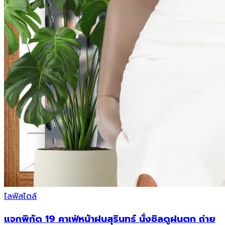
ไลฟ์สไตล์
แจกพิกัด 19 คาเฟ่หน้าฝนสุรินทร์ นั่งชิลดูฝนตก ถ่าย