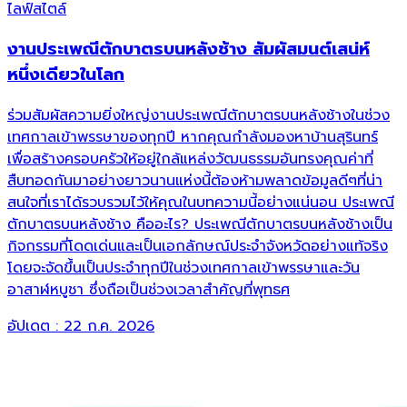
ไลฟ์สไตล์
งานประเพณีตักบาตรบนหลังช้าง สัมผัสมนต์เสน่ห์
หนึ่งเดียวในโลก
ร่วมสัมผัสความยิ่งใหญ่งานประเพณีตักบาตรบนหลังช้างในช่วง
เทศกาลเข้าพรรษาของทุกปี หากคุณกำลังมองหาบ้านสุรินทร์
เพื่อสร้างครอบครัวให้อยู่ใกล้แหล่งวัฒนธรรมอันทรงคุณค่าที่
สืบทอดกันมาอย่างยาวนานแห่งนี้ต้องห้ามพลาดข้อมูลดีๆที่น่า
สนใจที่เราได้รวบรวมไว้ให้คุณในบทความนี้อย่างแน่นอน ประเพณี
ตักบาตรบนหลังช้าง คืออะไร? ประเพณีตักบาตรบนหลังช้างเป็น
กิจกรรมที่โดดเด่นและเป็นเอกลักษณ์ประจำจังหวัดอย่างแท้จริง
โดยจะจัดขึ้นเป็นประจำทุกปีในช่วงเทศกาลเข้าพรรษาและวัน
อาสาฬหบูชา ซึ่งถือเป็นช่วงเวลาสำคัญที่พุทธศ
อัปเดต :
22 ก.ค. 2026