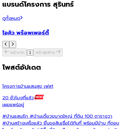
แบรนด์โครงการ สุรินทร์
ดูทั้งหมด
ไอคิว พร็อพเพอร์ตี้
หน้าแรก
1
หน้าสุดท้าย
โพสต์อัปเดต
โครงการบ้านแสนสุข เฟส1
น
20 ชั่วโมงที่แล้ว
1
เผยแพร่อยู่
เ
#บ้านแสนรัก
#บ้านเดี่ยวขนาดใหญ่
ที่ดิน 100 ตารางวา
#บ้านสร้างเสร็จแล้ว
ยื่นขอสินเชื่อได้ทันที่ พร้อมมีบ้าน ที่ตอบ