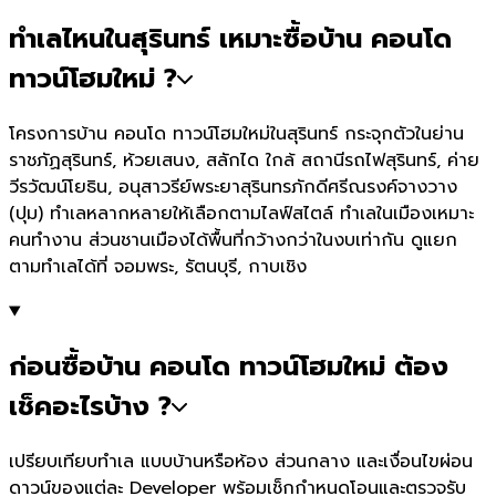
ทำเลไหนในสุรินทร์ เหมาะซื้อบ้าน คอนโด
ทาวน์โฮมใหม่ ?
โครงการบ้าน คอนโด ทาวน์โฮมใหม่ในสุรินทร์ กระจุกตัวในย่าน
ราชภัฏสุรินทร์, ห้วยเสนง, สลักได ใกล้ สถานีรถไฟสุรินทร์, ค่าย
วีรวัฒน์โยธิน, อนุสาวรีย์พระยาสุรินทรภักดีศรีณรงค์จางวาง
(ปุม) ทำเลหลากหลายให้เลือกตามไลฟ์สไตล์ ทำเลในเมืองเหมาะ
คนทำงาน ส่วนชานเมืองได้พื้นที่กว้างกว่าในงบเท่ากัน ดูแยก
ตามทำเลได้ที่ จอมพระ, รัตนบุรี, กาบเชิง
ก่อนซื้อบ้าน คอนโด ทาวน์โฮมใหม่ ต้อง
เช็คอะไรบ้าง ?
เปรียบเทียบทำเล แบบบ้านหรือห้อง ส่วนกลาง และเงื่อนไขผ่อน
ดาวน์ของแต่ละ Developer พร้อมเช็กกำหนดโอนและตรวจรับ