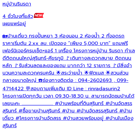
หมู่บ้านรินรดา
โ
4 ชั่วโมงที่แล้ว
4
เผยแพร่อยู่
เ
🏡บ้านเดี่ยว ทรงปั้นหยา 3 ห้องนอน 2 ห้องน้ำ 2 ที่จอดรถ
เ
ราคาเริ่มต้น 2.xx ลบ. เปิดจอง “เพียง 5,000 บาท“ แถมฟรี
แ
เฟอร์นิเจอร์ครบเซ็ต+แอร์ 1 เครื่อง โครงการหมู่บ้าน รินรดา ทำเล
ส
ดีติดถนนใหญ่สุรินทร์-ศีขรภูมิ 🚩เดินทางสะดวกสบาย ติดถนน
ส
หลัก 🚩รับส่วนลดและของแถม มากกว่า 12 รายการ 🚩มีสิ่งอำ
โ
นวนความสะดวกครบครัน 🌟สระว่ายน้ำ 🌟ฟิตเนส 🌟สวนส่วน
>
กลางขนาดใหญ่ ☎️ช่องทางติดต่อ : 094-2602693 , 099-
>
ส
4714422 💬สอบถามเพิ่มเติม ID Line : rinradasurin2
ไ
โครงการเปิดทุกวัน เวลา 09.30-18.30 น. สามารถนัดชมบ้านได้
เลยนะคะ ..................................
#บ้านพร้อมที่ดินสุรินทร์
#บ้านจัดสรร
สุรินทร์
#ซื้อขายบ้านสุรินทร์
#บ้าน
#บ้านจัดสรรสุรินทร์
#บ้าน
ส
เดี่ยว
#โครงการบ้านจัดสรร
#บ้านสวยพร้อมอยู่
#บ้านในเมือง
#
สุรินทร์
#