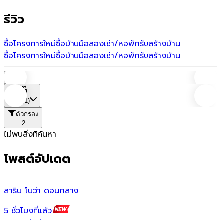
รีวิว
ซื้อโครงการใหม่
ซื้อบ้านมือสอง
เช่า/หอพัก
รับสร้างบ้าน
ซื้อโครงการใหม่
ซื้อบ้านมือสอง
เช่า/หอพัก
รับสร้างบ้าน
บ้าน
ที่ตั้ง
(1)
ตัวกรอง
2
ไม่พบสิ่งที่ค้นหา
โพสต์อัปเดต
สาริน โนว่า ดอนกลาง
ส
5 ชั่วโมงที่แล้ว
1