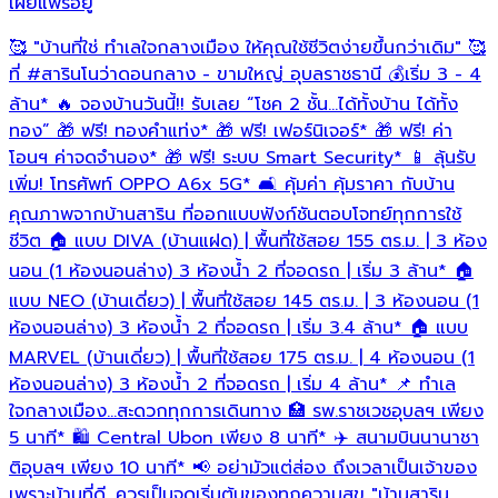
เผยแพร่อยู่
เ
🥰 "บ้านที่ใช่ ทำเลใจกลางเมือง ให้คุณใช้ชีวิตง่ายขึ้นกว่าเดิม" 🥰
บ
ที่
#สารินโนว่าดอนกลาง
- ขามใหญ่ อุบลราชธานี 💰เริ่ม 3 - 4
อ
ห
ล้าน* 🔥 จองบ้านวันนี้!! รับเลย “โชค 2 ชั้น…ได้ทั้งบ้าน ได้ทั้ง
เ
ทอง” 🎁 ฟรี! ทองคำแท่ง* 🎁 ฟรี! เฟอร์นิเจอร์* 🎁 ฟรี! ค่า
โ
โอนฯ ค่าจดจำนอง* 🎁 ฟรี! ระบบ Smart Security* 📱 ลุ้นรับ
ว
เพิ่ม! โทรศัพท์ OPPO A6x 5G* 🛋️ คุ้มค่า คุ้มราคา กับบ้าน
ร
คุณภาพจากบ้านสาริน ที่ออกแบบฟังก์ชันตอบโจทย์ทุกการใช้
อ
ชีวิต 🏠 แบบ DIVA (บ้านแฝด) | พื้นที่ใช้สอย 155 ตร.ม. | 3 ห้อง
นอน (1 ห้องนอนล่าง) 3 ห้องน้ำ 2 ที่จอดรถ | เริ่ม 3 ล้าน* 🏠
อ
แบบ NEO (บ้านเดี่ยว) | พื้นที่ใช้สอย 145 ตร.ม. | 3 ห้องนอน (1
ห้องนอนล่าง) 3 ห้องน้ำ 2 ที่จอดรถ | เริ่ม 3.4 ล้าน* 🏠 แบบ
MARVEL (บ้านเดี่ยว) | พื้นที่ใช้สอย 175 ตร.ม. | 4 ห้องนอน (1
ห้องนอนล่าง) 3 ห้องน้ำ 2 ที่จอดรถ | เริ่ม 4 ล้าน* 📌 ทำเล
ใจกลางเมือง…สะดวกทุกการเดินทาง 🏥 รพ.ราชเวชอุบลฯ เพียง
5 นาที* 🛍️ Central Ubon เพียง 8 นาที* ✈️ สนามบินนานาชา
ติอุบลฯ เพียง 10 นาที* 📢 อย่ามัวแต่ส่อง ถึงเวลาเป็นเจ้าของ
เพราะบ้านที่ดี...ควรเป็นจุดเริ่มต้นของทุกความสุข "บ้านสาริน