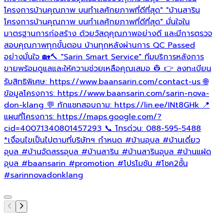
โครงการบ้านคุณภาพ บนทำเลศักยภาพที่ดีที่สุด" "บ้านสาริน
โครงการบ้านคุณภาพ บนทำเลศักยภาพที่ดีที่สุด" มั่นใจใน
มาตรฐานการก่อสร้าง ด้วยวัสดุคุณภาพอย่างดี และมีการตรวจ
สอบคุณภาพทุกขั้นตอน บ้านทุกหลังผ่านการ QC Passed
อย่างมั่นใจ 🏡🔨 "Sarin Smart Service" ทีมบริการหลังการ
ขายพร้อมดูแลและให้ความช่วยเหลือคุณเสมอ 👷 👉 ลงทะเบียน
รับสิทธิพิเศษ: https://www.baansarin.com/contact-us 🌐
ข้อมูลโครงการ: https://www.baansarin.com/sarin-nova-
don-klang 💬 ทักแชทสอบถาม: https://lin.ee/INt8GHk 📍
แผนที่โครงการ: https://maps.google.com/?
cid=40071340801457293 📞 โทรด่วน: 088-595-5488
*เงื่อนไขเป็นไปตามที่บริษัทฯ กำหนด
#บ้านอุบล
#บ้านเดี่ยว
อุบล
#บ้านจัดสรรอุบล
#บ้านสาริน
#บ้านสารินอุบล
#บ้านแฝด
อุบล
#baansarin
#promotion
#โปรโมชัน
#โชค2ชั้น
#sarinnovadonklang