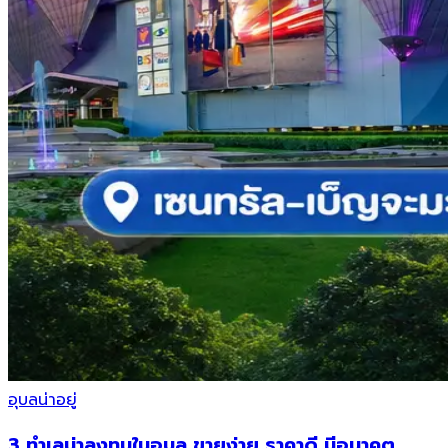
อุบลน่าอยู่
3 ทำเลน่าลงทุนในอุบล ขายง่าย ราคาดี มีอนาคต