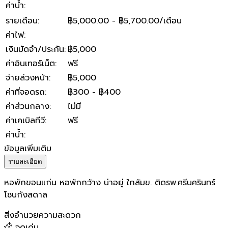
ค่าน้ำ
:
รายเดือน
:
฿5,000.00 - ฿5,700.00/เดือน
ค่าไฟ
:
เงินมัดจำ/ประกัน
:
฿5,000
ค่าอินเทอร์เน็ต
:
ฟรี
จ่ายล่วงหน้า
:
฿5,000
ค่าที่จอดรถ
:
฿300 - ฿400
ค่าส่วนกลาง
:
ไม่มี
ค่าเคเบิลทีวี
:
ฟรี
ค่าน้ำ
:
ข้อมูลเพิ่มเติม
รายละเอียด
หอพักขอนแก่น หอพักกว้าง น่าอยู่ ใกล้มข. ติดรพ.ศรีนครินทร์
โซนกังสดาล
สิ่งอำนวยความสะดวก
จุดเด่น