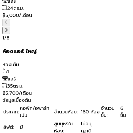
แอร์
24
ตร.ม.
฿5,000/เดือน
1
/
8
ห้องแอร์ ใหญ่
ห้องเต็ม
1
แอร์
35
ตร.ม.
฿5,700/เดือน
ข้อมูลเบื้องต้น
หอพัก/อพาร์ท
จำนวน
6
ประเภท
:
จำนวนห้อง
:
160 ห้อง
เม้น
ชั้น
:
ชั้น
สูบบุหรี่ใน
ไม่อนุ
ลิฟต์
:
มี
ห้อง
:
ญาติ