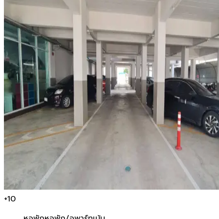
+
10
หอพัก
หอพัก/อพาร์ทเม้น