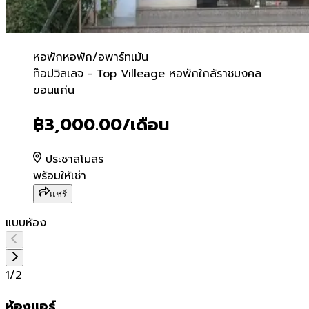
หอพัก
หอพัก/อพาร์ทเม้น
ท๊อปวิลเลจ - Top Villeage
ท๊อปวิลเลจ - Top Villeage หอพักใกล้ราชมงคล
ขอนแก่น
฿3,000.00
/เดือน
ประชาสโมสร
พร้อมให้เช่า
แชร์
แบบห้อง
1
/
2
ห้องเเอร์