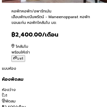
หอพัก
หอพัก/อพาร์ทเม้น
เฮือนพักมณีนพรัตน์ - Mane
เฮือนพักมณีนพรัตน์ - Maneenopparat หอพัก
ขอนแก่น หอพักโคลัมโบ มข.
฿2,400.00
/เดือน
โคลัมโบ
พร้อมให้เช่า
แชร์
แบบห้อง
ห้องพัดลม
ห้องว่าง
1
พัดลม