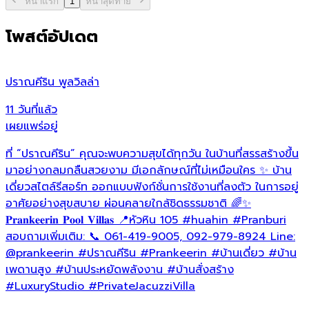
หน้าแรก
1
หน้าสุดท้าย
โพสต์อัปเดต
ปราณคีริน พูลวิลล่า
ป
11 วันที่แล้ว
2
เผยแพร่อยู่
เ
ที่ “ปราณคีริน” คุณจะพบความสุขได้ทุกวัน ในบ้านที่สรรสร้างขึ้น
✨
มาอย่างกลมกลืนสวยงาม มีเอกลักษณ์ที่ไม่เหมือนใคร ✨ บ้าน
อ
เดี่ยวสไตล์รีสอร์ท ออกแบบฟังก์ชั่นการใช้งานที่ลงตัว ในการอยู่
ธ
อาศัยอย่างสุขสบาย ผ่อนคลายใกล้ชิดธรรมชาติ 🌈✨
ข
𝐏𝐫𝐚𝐧𝐤𝐞𝐞𝐫𝐢𝐧 𝐏𝐨𝐨𝐥 𝐕𝐢𝐥𝐥𝐚𝐬 📍หัวหิน 105
#huahin
#Pranburi
อ
สอบถามเพิ่มเติม: 📞 061-419-9005, 092-979-8924 Line:
ท
@prankeerin
#ปราณคีริน
#Prankeerin
#บ้านเดี่ยว
#บ้าน
เ
เพดานสูง
#บ้านประหยัดพลังงาน
#บ้านสั่งสร้าง
บ
#LuxuryStudio
#PrivateJacuzziVilla
✨