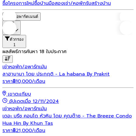
ซื้อโครงการใหม่
ซื้อบ้านมือสอง
เช่า/หอพัก
รับสร้างบ้าน
หอพัก/อพาร์ตเมนต์
ราคา
ตัวกรอง
1
ผลลัพธ์การค้นหา
18
ใบประกาศ
เช่า
หอพัก/อพาร์ทเม้น
ลาฮาบานา โดย ประกฤติ - La habana By Prakrit
ราคา
฿
10,000
/เดือน
เขาตะเกียบ
อัปเดตเมื่อ 12/11/2024
เช่า
หอพัก/อพาร์ทเม้น
เดอะ บรีซ คอนโด หัวหิน โดย คุณต๊าซ - The Breeze Condo
Hua Hin By Khun Tas
ราคา
฿
21,000
/เดือน