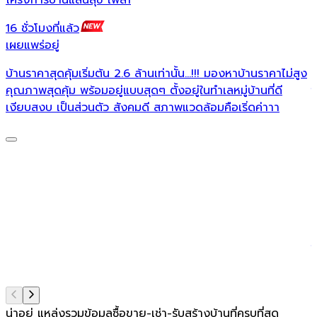
16 ชั่วโมงที่แล้ว
1
เผยแพร่อยู่
เ
บ้านราคาสุดคุ้มเริ่มต้น 2.6 ล้านเท่านั้น...!!! มองหาบ้านราคาไม่สูง
บ
คุณภาพสุดคุ้ม พร้อมอยู่แบบสุดๆ ตั้งอยู่ในทำเลหมู่บ้านที่ดี
ใ
เงียบสงบ เป็นส่วนตัว สังคมดี สภาพแวดล้อมคือเริ่ดค่าาา
ก

ก
แ
จ
0
ส
ใ
น่าอยู่ แหล่งรวมข้อมูล
ซื้อขาย-เช่า-รับสร้างบ้านที่ครบที่สุด