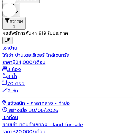
ราคา
ตัวกรอง
1
ผลลัพธ์การค้นหา
919
ใบประกาศ
เช่า
บ้าน
ให้เช่า บ้านเดอะริเวอร์ ใกล้เซนทรัล
ราคา
฿
24,000
/เดือน
3 ห้อง
3 น้ำ
70 ตร.ว.
2 ชั้น
แจ้งสนิท - ศาลากลาง - ท่าบ่อ
สร้างเมื่อ 30/06/2026
เช่า
ที่ดิน
ขายเช่า ที่ดินทำเลทอง - land for sale
ราคา
฿
20,000
/เดือน