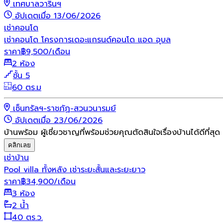
เทศบาลวารินฯ
อัปเดตเมื่อ 13/06/2026
เช่า
คอนโด
เช่าคอนโด โครงการเดอะแกรนด์คอนโด แอด อุบล
ราคา
฿
9,500
/เดือน
2 ห้อง
ชั้น 5
60 ตร.ม
เซ็นทรัลฯ-ราชภัฏ-สวนวนารมย์
อัปเดตเมื่อ 23/06/2026
บ้านพร้อม ผู้เชี่ยวชาญที่พร้อมช่วยคุณตัดสินใจเรื่องบ้านได้ดีที่สุด
คลิกเลย
เช่า
บ้าน
Pool villa ทั้งหลัง เช่าระยะสั้นและระยะยาว
ราคา
฿
34,900
/เดือน
3 ห้อง
2 น้ำ
40 ตร.ว.