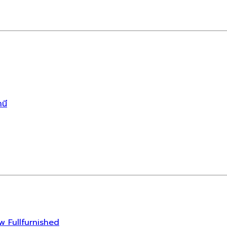
านี
ew Fullfurnished