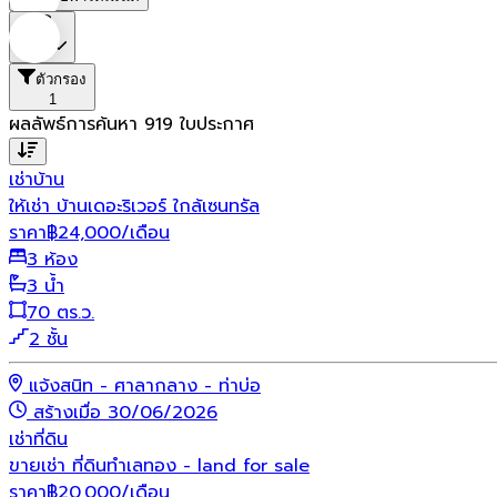
ราคา
ตัวกรอง
1
ผลลัพธ์การค้นหา
919
ใบประกาศ
เช่า
บ้าน
ให้เช่า บ้านเดอะริเวอร์ ใกล้เซนทรัล
ราคา
฿
24,000
/เดือน
3 ห้อง
3 น้ำ
70 ตร.ว.
2 ชั้น
แจ้งสนิท - ศาลากลาง - ท่าบ่อ
สร้างเมื่อ 30/06/2026
เช่า
ที่ดิน
ขายเช่า ที่ดินทำเลทอง - land for sale
ราคา
฿
20,000
/เดือน