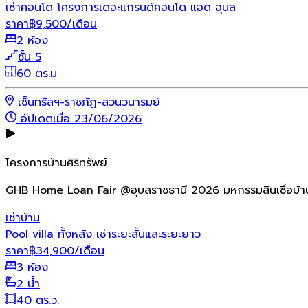
เช่าคอนโด โครงการเดอะแกรนด์คอนโด แอด อุบล
ราคา
฿
9,500
/เดือน
2 ห้อง
ชั้น 5
60 ตร.ม
เซ็นทรัลฯ-ราชภัฏ-สวนวนารมย์
อัปเดตเมื่อ 23/06/2026
โครงการบ้านศิริทรัพย์
GHB Home Loan Fair @อุบลราชธานี 2026 มหกรรมสินเชื่อบ้า
เช่า
บ้าน
Pool villa ทั้งหลัง เช่าระยะสั้นและระยะยาว
ราคา
฿
34,900
/เดือน
3 ห้อง
2 น้ำ
40 ตร.ว.