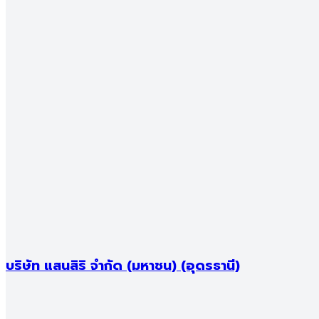
0
/เดือน
รายได้ขั้นต่ำ
0
บาท
วงเงินกู้
0
บาท
ระยะเวลากู้
0
ปี
แบรนด์โครงการ อุดร
ดูทั้งหมด
บริษัท แสนสิริ จำกัด (มหาชน) (อุดรธานี)