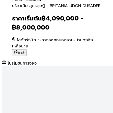
บริทาเนีย อุดรดุษฎี - BR
บริทาเนีย อุดรดุษฎี - BRITANIA UDON DUSADEE
ราคาเริ่มต้น
฿4,090,000 -
฿8,000,000
โลตัสรังษิณา-ทางออกหนองคาย-บ้านดงลิง
เหลือขาย
แชร์
โปรโมชั่นการจอง
บริทาเนีย อุดรดุษฎี
โครงการ
Now or Never
#NowOrNever
เตือนย้ำ NOW or NEVER พร้อมทะยานสู่ความคุ้ม
รีบจัดโปรแรง!
#BRITANIA
ขนดีลสุดคุ้มมาเต็มไฟลท์