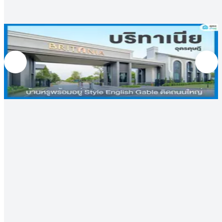
รีวิว
บทความ
(1)
รีวิวบ้าน
บริทาเนีย อุดรดุษฎี - บ้านอุดร บ้านสวยสไตล์
English Gable อบอุ่น เรียบง่าย สวยสะดุดตา
อัปเดต:
18 ส.ค. 2023
รายละเอียดโครงการ
บริทาเนีย อุดรดุษฎี บ้านเดี่ยวและแฝด ติดถนนมิตรภาพ
พร้อมให้ชาวอุดรธานีสัมผัสการอยู่อาศัยที่ทันสมัย
มาพร้อม 3 แบบบ้านในสไตล์ English Gable
พร้อมส่วนกลางสุดพรีเมียม หนึ่งเดียว ในอุดรธานี
พร้อมทั้งฟังก์ชันภายในที่จัดเต็ม และส่วนกลางขนาดใหญ่สุดครับ
ครัน