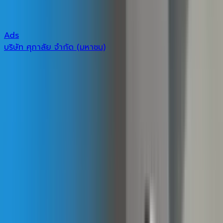
ถือว่าเป็นเรื่องสำคัญมาก ทุกคนควรมีความเข้าใจเกี่ยวกับระบบ
ไฟฟ้าภายในบ้านเอาไว้เพื่อจะได้ใช้งานได้อย่างปลอดภัย
Ads
บริษัท ศุภาลัย จำกัด (มหาชน)
บ