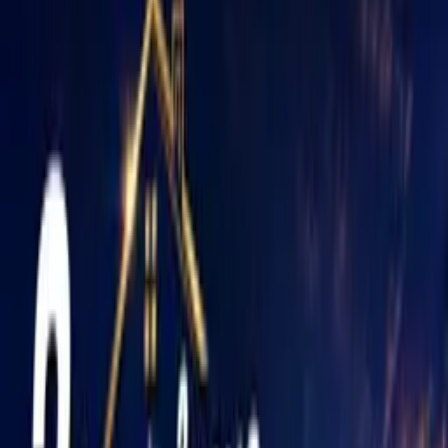
ซื้อโครงการใหม่
ซื้ออสังหาฯ มือสอง
เช่า
รับสร้างบ้าน
รีวิวน่าอยู่
เพิ่มเติม
หน้าแรก
บทความ
SMART SOLAR HOME BY. 88 solar cell ผลิตไฟได้ดีแม้มีเงา
บัง
SMART SOLAR HOME BY. 88 solar
cell ผลิตไฟได้ดีแม้มีเงาบัง
โดย
ubon03
อุบลราชธานี