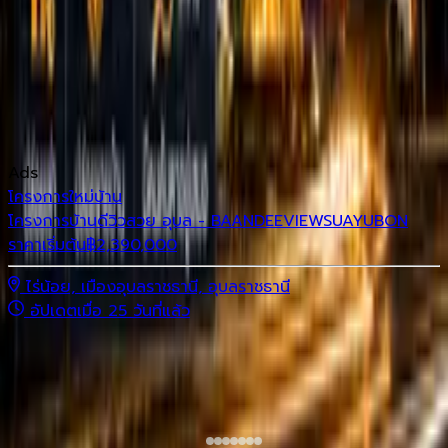
อัปเดต:
28 กรกฎาคม 2026
โครงการแนะนำ
ดูทั้งหมด
Ads
โครงการใหม่
บ้าน
เ
โครงการบ้านดีวิวสวย อุบล - BAANDEEVIEWSUAYUBON
ร
ราคาเริ่มต้น
฿
2,390,000
ไร่น้อย, เมืองอุบลราชธานี, อุบลราชธานี
อัปเดตเมื่อ 25 วันที่แล้ว
บริษัทรับสร้างบ้านชั้นนำ