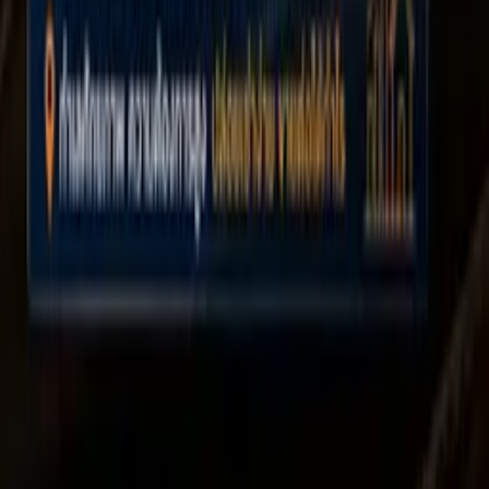
รับสร้างบ้าน
0
บริษัท
น่า
อยู่
ติดต่อเราได้ที่
Ubonnayoo@gmail.com
066-164-1649
ลงประกาศขายอสังหาฯ