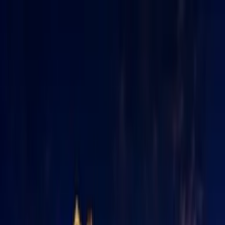
น่า
อยู่
อุบลราชธานี
ซื้อโครงการใหม่
ซื้ออสังหาฯ มือสอง
เช่า
รับสร้างบ้าน
รีวิวน่าอยู่
เพิ่มเติม
ลงประกาศฟรี
เข้าสู่ระบบ