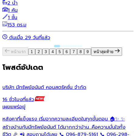
2 น้ำ
1 คัน
1 ชั้น
153 ตร.ม
ดันเมื่อ 29 วันที่แล้ว
หน้าแรก
1
2
3
4
5
6
7
8
9
หน้าสุดท้าย
โพสต์อัปเดต
บริษัท มีทรัพย์อนันต์ คอนสตรัคชั่น จํากัด
ว
16 ชั่วโมงที่แล้ว
1
เผยแพร่อยู่
เ
หลังคาที่แข็งแรง เริ่มจากความละเอียดในทุกขั้นตอน 🏠✨ ✨
O
ต
สร้างบ้านกับมีทรัพย์อนันต์ ได้มากกว่าบ้าน…คือความมั่นใจทั้ง
ใ
ชีวิต 🎉 📲 สอบถามได้เลย 📞 096-879-5161 📞 096-298-