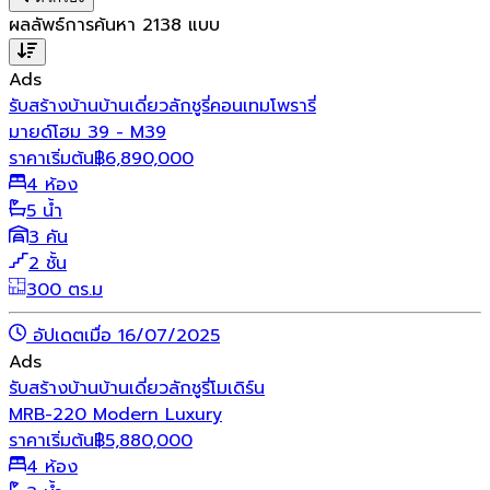
ผลลัพธ์การค้นหา
2138
แบบ
Ads
รับสร้างบ้าน
บ้านเดี่ยว
ลักชูรี่
คอนเทมโพรารี่
มายด์โฮม 39 - M39
ราคาเริ่มต้น
฿
6,890,000
4 ห้อง
5 น้ำ
3 คัน
2 ชั้น
300 ตร.ม
อัปเดตเมื่อ 16/07/2025
Ads
รับสร้างบ้าน
บ้านเดี่ยว
ลักชูรี่
โมเดิร์น
MRB-220 Modern Luxury
ราคาเริ่มต้น
฿
5,880,000
4 ห้อง