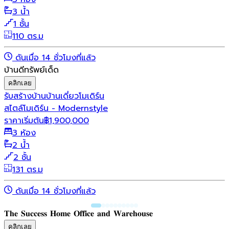
3 น้ำ
1 ชั้น
110 ตร.ม
ดันเมื่อ 14 ชั่วโมงที่แล้ว
บ้านดีทรัพย์เด็ด
คลิกเลย
รับสร้างบ้าน
บ้านเดี่ยว
โมเดิร์น
สไตล์โมเดิร์น - Modernstyle
ราคาเริ่มต้น
฿
1,900,000
3 ห้อง
2 น้ำ
2 ชั้น
131 ตร.ม
ดันเมื่อ 14 ชั่วโมงที่แล้ว
𝐓𝐡𝐞 𝐒𝐮𝐜𝐜𝐞𝐬𝐬 𝐇𝐨𝐦𝐞 𝐎𝐟𝐟𝐢𝐜𝐞 𝐚𝐧𝐝 𝐖𝐚𝐫𝐞𝐡𝐨𝐮𝐬𝐞
คลิกเลย