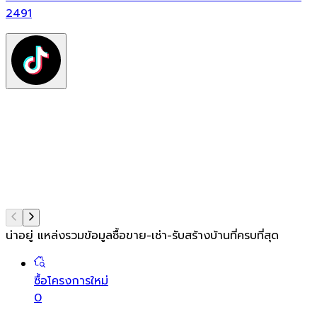
ฟ
2491
ต
ท
แ
น่าอยู่ แหล่งรวมข้อมูล
ซื้อขาย-เช่า-รับสร้างบ้านที่ครบที่สุด
ซื้อโครงการใหม่
0