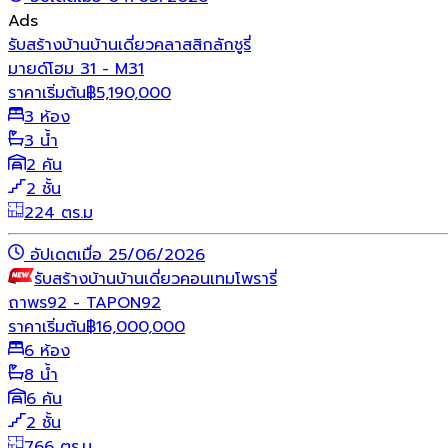
Ads
รับสร้างบ้าน
บ้านเดี่ยว
คลาสสิก
ลักชูรี่
มายด์โฮม 31 - M31
ราคาเริ่มต้น
฿
5,190,000
3 ห้อง
3 น้ำ
2 คัน
2 ชั้น
224 ตร.ม
อัปเดตเมื่อ 25/06/2026
รับสร้างบ้าน
บ้านเดี่ยว
คอนเทมโพรารี่
ถาพร92 - TAPON92
ราคาเริ่มต้น
฿
16,000,000
6 ห้อง
8 น้ำ
6 คัน
2 ชั้น
766 ตร.ม