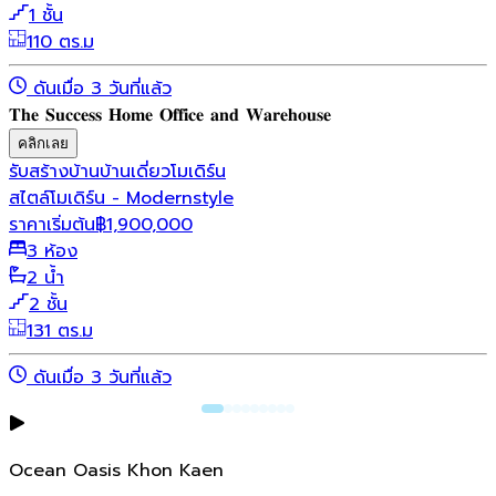
1 ชั้น
110 ตร.ม
ดันเมื่อ 3 วันที่แล้ว
𝐓𝐡𝐞 𝐒𝐮𝐜𝐜𝐞𝐬𝐬 𝐇𝐨𝐦𝐞 𝐎𝐟𝐟𝐢𝐜𝐞 𝐚𝐧𝐝 𝐖𝐚𝐫𝐞𝐡𝐨𝐮𝐬𝐞
คลิกเลย
รับสร้างบ้าน
บ้านเดี่ยว
โมเดิร์น
สไตล์โมเดิร์น - Modernstyle
ราคาเริ่มต้น
฿
1,900,000
3 ห้อง
2 น้ำ
2 ชั้น
131 ตร.ม
ดันเมื่อ 3 วันที่แล้ว
Ocean Oasis Khon Kaen