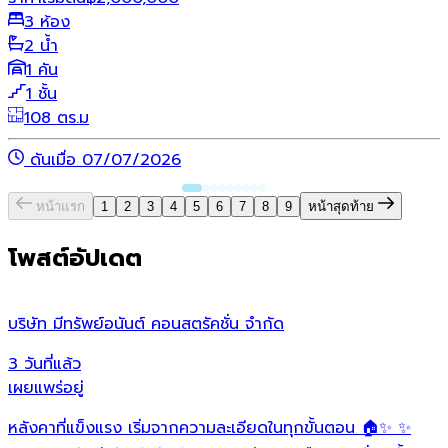
3 ห้อง
2 น้ำ
1 คัน
1 ชั้น
108 ตร.ม
ดันเมื่อ 07/07/2026
หน้าแรก
1
2
3
4
5
6
7
8
9
หน้าสุดท้าย
โพสต์อัปเดต
บริษัท มีทรัพย์อนันต์ คอนสตรัคชั่น จํากัด
ว
3 วันที่แล้ว
1
เผยแพร่อยู่
เ
หลังคาที่แข็งแรง เริ่มจากความละเอียดในทุกขั้นตอน 🏠✨ ✨
O