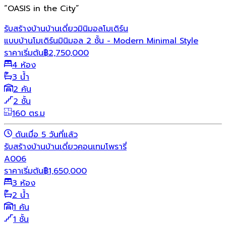
“OASIS in the City”
รับสร้างบ้าน
บ้านเดี่ยว
มินิมอล
โมเดิร์น
แบบบ้านโมเดิร์นมินิมอล 2 ชั้น - Modern Minimal Style
ราคาเริ่มต้น
฿
2,750,000
4 ห้อง
3 น้ำ
2 คัน
2 ชั้น
160 ตร.ม
ดันเมื่อ 5 วันที่แล้ว
รับสร้างบ้าน
บ้านเดี่ยว
คอนเทมโพรารี่
A006
ราคาเริ่มต้น
฿
1,650,000
3 ห้อง
2 น้ำ
1 คัน
1 ชั้น