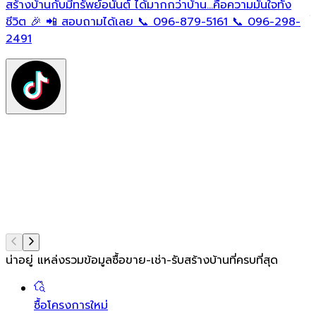
ต
สร้างบ้านกับมีทรัพย์อนันต์ ได้มากกว่าบ้าน…คือความมั่นใจทั้ง
ใ
ชีวิต 🎉 📲 สอบถามได้เลย 📞 096-879-5161 📞 096-298-
ฟ
2491
ต
ท
แ
น่าอยู่ แหล่งรวมข้อมูล
ซื้อขาย-เช่า-รับสร้างบ้านที่ครบที่สุด
ซื้อโครงการใหม่