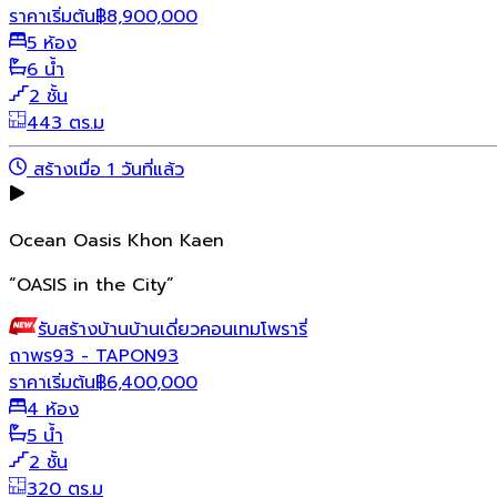
ราคาเริ่มต้น
฿
8,900,000
5 ห้อง
6 น้ำ
2 ชั้น
443 ตร.ม
สร้างเมื่อ 1 วันที่แล้ว
Ocean Oasis Khon Kaen
“OASIS in the City”
รับสร้างบ้าน
บ้านเดี่ยว
คอนเทมโพรารี่
ถาพร93 - TAPON93
ราคาเริ่มต้น
฿
6,400,000
4 ห้อง
5 น้ำ
2 ชั้น
320 ตร.ม