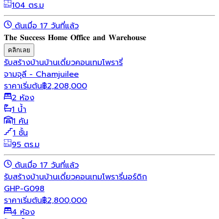
104 ตร.ม
ดันเมื่อ 17 วันที่แล้ว
𝐓𝐡𝐞 𝐒𝐮𝐜𝐜𝐞𝐬𝐬 𝐇𝐨𝐦𝐞 𝐎𝐟𝐟𝐢𝐜𝐞 𝐚𝐧𝐝 𝐖𝐚𝐫𝐞𝐡𝐨𝐮𝐬𝐞
คลิกเลย
รับสร้างบ้าน
บ้านเดี่ยว
คอนเทมโพรารี่
จามจุลี - Chamjuilee
ราคาเริ่มต้น
฿
2,208,000
2 ห้อง
1 น้ำ
1 คัน
1 ชั้น
95 ตร.ม
ดันเมื่อ 17 วันที่แล้ว
รับสร้างบ้าน
บ้านเดี่ยว
คอนเทมโพรารี่
นอร์ดิก
GHP-G098
ราคาเริ่มต้น
฿
2,800,000
4 ห้อง