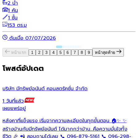
2 น้ำ
1 คัน
1 ชั้น
153 ตร.ม
ดันเมื่อ 07/07/2026
หน้าแรก
1
2
3
4
5
6
7
8
9
หน้าสุดท้าย
โพสต์อัปเดต
บริษัท มีทรัพย์อนันต์ คอนสตรัคชั่น จํากัด
ว
1 วันที่แล้ว
1
เผยแพร่อยู่
เ
หลังคาที่แข็งแรง เริ่มจากความละเอียดในทุกขั้นตอน 🏠✨ ✨
O
ต
สร้างบ้านกับมีทรัพย์อนันต์ ได้มากกว่าบ้าน…คือความมั่นใจทั้ง
ใ
ชีวิต 🎉 📲 สอบถามได้เลย 📞 096-879-5161 📞 096-298-