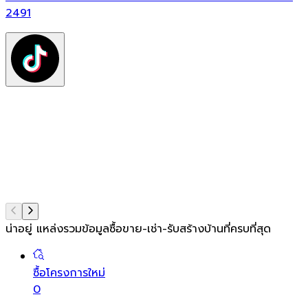
ฟ
2491
ต
ท
แ
น่าอยู่ แหล่งรวมข้อมูล
ซื้อขาย-เช่า-รับสร้างบ้านที่ครบที่สุด
ซื้อโครงการใหม่
0