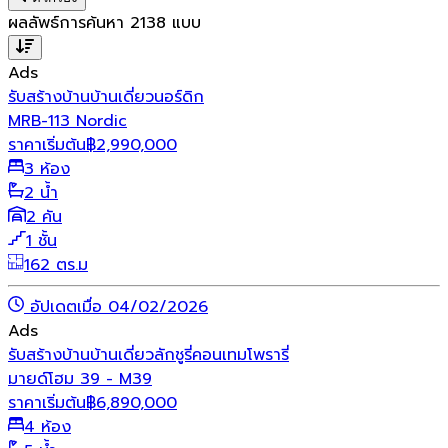
ผลลัพธ์การค้นหา
2138
แบบ
Ads
รับสร้างบ้าน
บ้านเดี่ยว
นอร์ดิก
MRB-113 Nordic
ราคาเริ่มต้น
฿
2,990,000
3 ห้อง
2 น้ำ
2 คัน
1 ชั้น
162 ตร.ม
อัปเดตเมื่อ 04/02/2026
Ads
รับสร้างบ้าน
บ้านเดี่ยว
ลักชูรี่
คอนเทมโพรารี่
มายด์โฮม 39 - M39
ราคาเริ่มต้น
฿
6,890,000
4 ห้อง