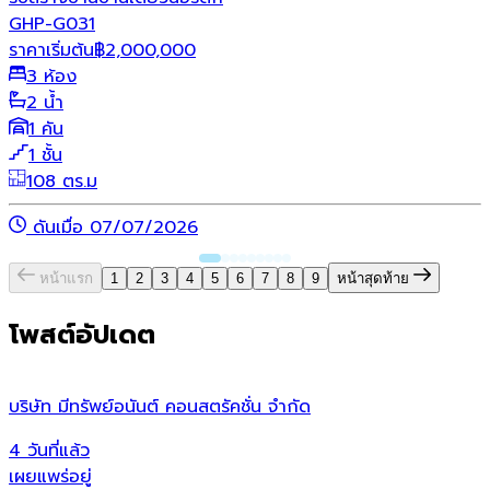
GHP-G031
ราคาเริ่มต้น
฿
2,000,000
3 ห้อง
2 น้ำ
1 คัน
1 ชั้น
108 ตร.ม
ดันเมื่อ 07/07/2026
หน้าแรก
1
2
3
4
5
6
7
8
9
หน้าสุดท้าย
โพสต์อัปเดต
บริษัท มีทรัพย์อนันต์ คอนสตรัคชั่น จํากัด
ว
4 วันที่แล้ว
1
เผยแพร่อยู่
เ