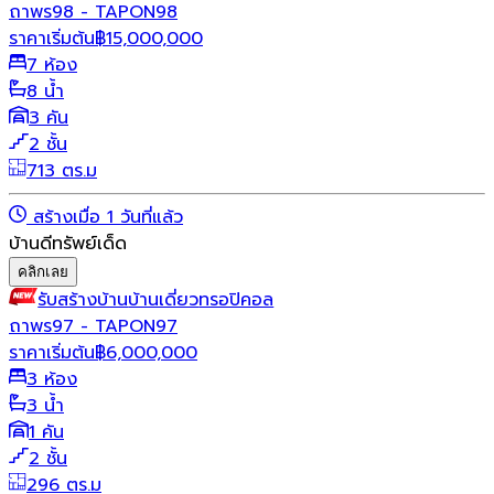
ถาพร98 - TAPON98
ราคาเริ่มต้น
฿
15,000,000
7 ห้อง
8 น้ำ
3 คัน
2 ชั้น
713 ตร.ม
สร้างเมื่อ 1 วันที่แล้ว
บ้านดีทรัพย์เด็ด
คลิกเลย
รับสร้างบ้าน
บ้านเดี่ยว
ทรอปิคอล
ถาพร97 - TAPON97
ราคาเริ่มต้น
฿
6,000,000
3 ห้อง
3 น้ำ
1 คัน
2 ชั้น
296 ตร.ม