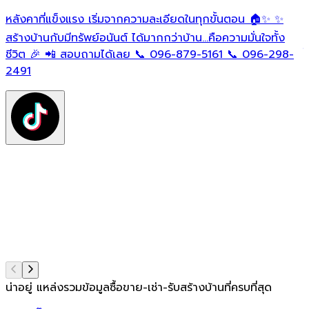
หลังคาที่แข็งแรง เริ่มจากความละเอียดในทุกขั้นตอน 🏠✨ ✨
O
ต
สร้างบ้านกับมีทรัพย์อนันต์ ได้มากกว่าบ้าน…คือความมั่นใจทั้ง
ใ
ชีวิต 🎉 📲 สอบถามได้เลย 📞 096-879-5161 📞 096-298-
ฟ
2491
ต
ท
แ
น่าอยู่ แหล่งรวมข้อมูล
ซื้อขาย-เช่า-รับสร้างบ้านที่ครบที่สุด