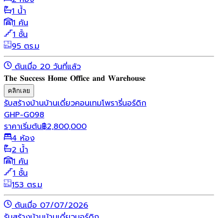
1 น้ำ
1 คัน
1 ชั้น
95 ตร.ม
ดันเมื่อ 20 วันที่แล้ว
𝐓𝐡𝐞 𝐒𝐮𝐜𝐜𝐞𝐬𝐬 𝐇𝐨𝐦𝐞 𝐎𝐟𝐟𝐢𝐜𝐞 𝐚𝐧𝐝 𝐖𝐚𝐫𝐞𝐡𝐨𝐮𝐬𝐞
คลิกเลย
รับสร้างบ้าน
บ้านเดี่ยว
คอนเทมโพรารี่
นอร์ดิก
GHP-G098
ราคาเริ่มต้น
฿
2,800,000
4 ห้อง
2 น้ำ
1 คัน
1 ชั้น
153 ตร.ม
ดันเมื่อ 07/07/2026
รับสร้างบ้าน
บ้านเดี่ยว
นอร์ดิก