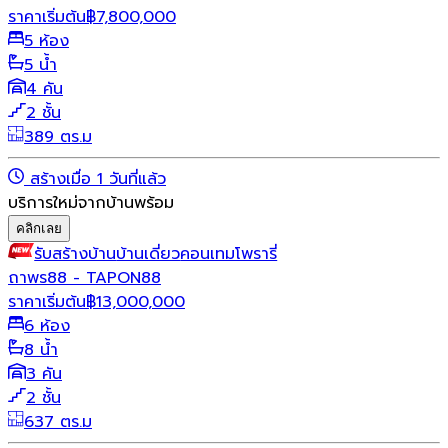
ราคาเริ่มต้น
฿
7,800,000
5 ห้อง
5 น้ำ
4 คัน
2 ชั้น
389 ตร.ม
สร้างเมื่อ 1 วันที่แล้ว
บริการใหม่จากบ้านพร้อม
คลิกเลย
รับสร้างบ้าน
บ้านเดี่ยว
คอนเทมโพรารี่
ถาพร88 - TAPON88
ราคาเริ่มต้น
฿
13,000,000
6 ห้อง
8 น้ำ
3 คัน
2 ชั้น
637 ตร.ม