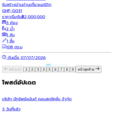
รับสร้างบ้าน
บ้านเดี่ยว
นอร์ดิก
GHP-G031
ราคาเริ่มต้น
฿
2,000,000
3 ห้อง
2 น้ำ
1 คัน
1 ชั้น
108 ตร.ม
ดันเมื่อ 07/07/2026
หน้าแรก
1
2
3
4
5
6
7
8
9
หน้าสุดท้าย
โพสต์อัปเดต
บริษัท มีทรัพย์อนันต์ คอนสตรัคชั่น จํากัด
ว
3 วันที่แล้ว
1