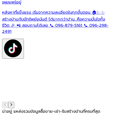
เผยแพร่อยู่
เ
หลังคาที่แข็งแรง เริ่มจากความละเอียดในทุกขั้นตอน 🏠✨ ✨
O
ต
สร้างบ้านกับมีทรัพย์อนันต์ ได้มากกว่าบ้าน…คือความมั่นใจทั้ง
ใ
ชีวิต 🎉 📲 สอบถามได้เลย 📞 096-879-5161 📞 096-298-
ฟ
2491
ต
ท
แ
น่าอยู่ แหล่งรวมข้อมูล
ซื้อขาย-เช่า-รับสร้างบ้านที่ครบที่สุด