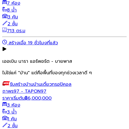
7 ห้อง
8 น้ำ
3 คัน
2 ชั้น
713 ตร.ม
สร้างเมื่อ 19 ชั่วโมงที่แล้ว
เออเบิน นารา แอร์พอร์ต - บายพาส
ไม่ใช่แค่ "บ้าน" แต่คือพื้นที่ของทุกช่วงเวลาดี ๆ
รับสร้างบ้าน
บ้านเดี่ยว
ทรอปิคอล
ถาพร97 - TAPON97
ราคาเริ่มต้น
฿
6,000,000
3 ห้อง
3 น้ำ
1 คัน
2 ชั้น