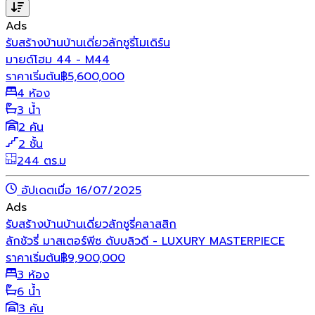
Ads
รับสร้างบ้าน
บ้านเดี่ยว
ลักชูรี่
โมเดิร์น
มายด์โฮม 44 - M44
ราคาเริ่มต้น
฿
5,600,000
4 ห้อง
3 น้ำ
2 คัน
2 ชั้น
244 ตร.ม
อัปเดตเมื่อ 16/07/2025
Ads
รับสร้างบ้าน
บ้านเดี่ยว
ลักชูรี่
คลาสสิก
ลักชัวรี่ มาสเตอร์พีซ ดับบลิวดี - LUXURY MASTERPIECE
ราคาเริ่มต้น
฿
9,900,000
3 ห้อง
6 น้ำ
3 คัน