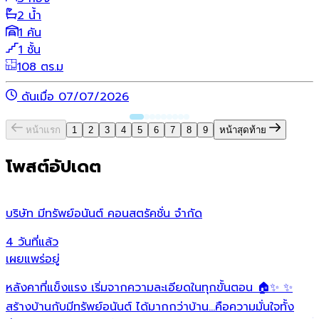
2 น้ำ
1 คัน
1 ชั้น
108 ตร.ม
ดันเมื่อ 07/07/2026
หน้าแรก
1
2
3
4
5
6
7
8
9
หน้าสุดท้าย
โพสต์อัปเดต
บริษัท มีทรัพย์อนันต์ คอนสตรัคชั่น จํากัด
ว
4 วันที่แล้ว
1
เผยแพร่อยู่
เ
หลังคาที่แข็งแรง เริ่มจากความละเอียดในทุกขั้นตอน 🏠✨ ✨
O
ต
สร้างบ้านกับมีทรัพย์อนันต์ ได้มากกว่าบ้าน…คือความมั่นใจทั้ง