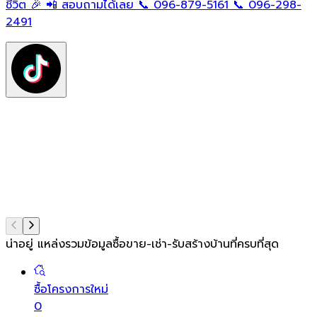
ใ
ชีวิต 🎉 📲 สอบถามได้เลย 📞 096-879-5161 📞 096-298-
ฟ
2491
ต
ท
แ
น่าอยู่ แหล่งรวมข้อมูล
ซื้อขาย-เช่า-รับสร้างบ้านที่ครบที่สุด
ซื้อโครงการใหม่
0