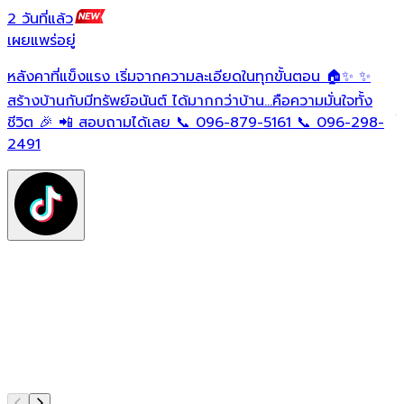
2 วันที่แล้ว
1
เผยแพร่อยู่
เ
หลังคาที่แข็งแรง เริ่มจากความละเอียดในทุกขั้นตอน 🏠✨ ✨
O
ต
สร้างบ้านกับมีทรัพย์อนันต์ ได้มากกว่าบ้าน…คือความมั่นใจทั้ง
ใ
ชีวิต 🎉 📲 สอบถามได้เลย 📞 096-879-5161 📞 096-298-
ฟ
2491
ต
ท
แ