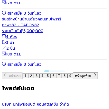
178 ตร.ม
สร้างเมื่อ 3 วันที่แล้ว
รับสร้างบ้าน
บ้านเดี่ยว
คอนเทมโพรารี่
ถาพร82 - TAPON82
ราคาเริ่มต้น
฿
5,000,000
4 ห้อง
3 น้ำ
2 ชั้น
188 ตร.ม
สร้างเมื่อ 3 วันที่แล้ว
หน้าแรก
1
2
3
4
5
6
7
8
9
หน้าสุดท้าย
โพสต์อัปเดต
บริษัท มีทรัพย์อนันต์ คอนสตรัคชั่น จํากัด
ว