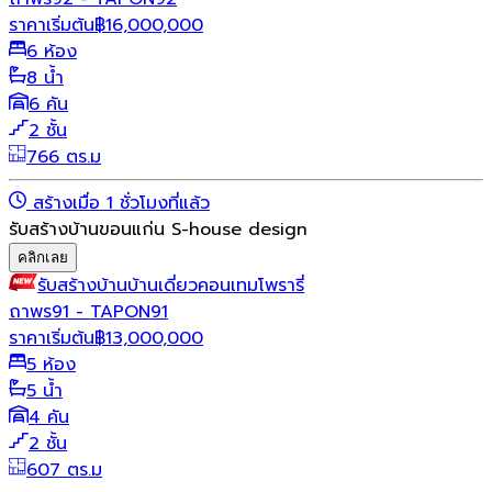
ราคาเริ่มต้น
฿
16,000,000
6 ห้อง
8 น้ำ
6 คัน
2 ชั้น
766 ตร.ม
สร้างเมื่อ 1 ชั่วโมงที่แล้ว
รับสร้างบ้านขอนแก่น S-house design
คลิกเลย
รับสร้างบ้าน
บ้านเดี่ยว
คอนเทมโพรารี่
ถาพร91 - TAPON91
ราคาเริ่มต้น
฿
13,000,000
5 ห้อง
5 น้ำ
4 คัน
2 ชั้น
607 ตร.ม