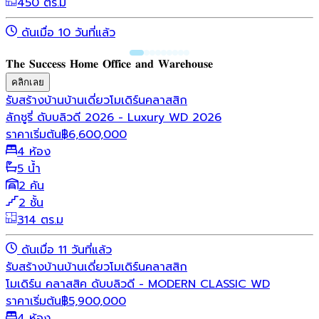
450 ตร.ม
ดันเมื่อ 10 วันที่แล้ว
𝐓𝐡𝐞 𝐒𝐮𝐜𝐜𝐞𝐬𝐬 𝐇𝐨𝐦𝐞 𝐎𝐟𝐟𝐢𝐜𝐞 𝐚𝐧𝐝 𝐖𝐚𝐫𝐞𝐡𝐨𝐮𝐬𝐞
คลิกเลย
รับสร้างบ้าน
บ้านเดี่ยว
โมเดิร์น
คลาสสิก
ลักชูรี่ ดับบลิวดี 2026 - Luxury WD 2026
ราคาเริ่มต้น
฿
6,600,000
4 ห้อง
5 น้ำ
2 คัน
2 ชั้น
314 ตร.ม
ดันเมื่อ 11 วันที่แล้ว
รับสร้างบ้าน
บ้านเดี่ยว
โมเดิร์น
คลาสสิก
โมเดิร์น คลาสสิค ดับบลิวดี - MODERN CLASSIC WD
ราคาเริ่มต้น
฿
5,900,000
4 ห้อง