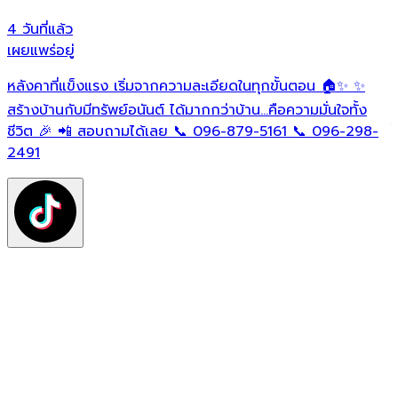
4 วันที่แล้ว
1
เผยแพร่อยู่
เ
หลังคาที่แข็งแรง เริ่มจากความละเอียดในทุกขั้นตอน 🏠✨ ✨
O
ต
สร้างบ้านกับมีทรัพย์อนันต์ ได้มากกว่าบ้าน…คือความมั่นใจทั้ง
ใ
ชีวิต 🎉 📲 สอบถามได้เลย 📞 096-879-5161 📞 096-298-
ฟ
2491
ต
ท
แ