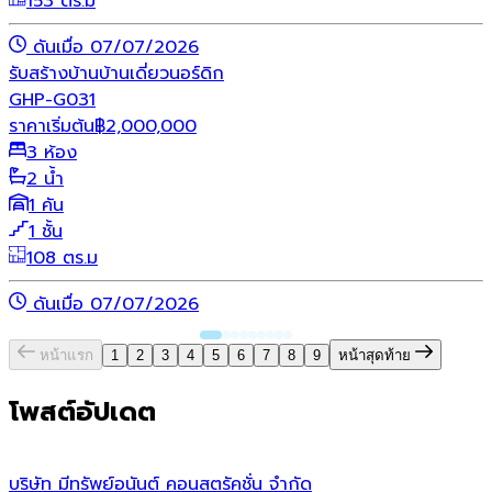
153 ตร.ม
ดันเมื่อ 07/07/2026
รับสร้างบ้าน
บ้านเดี่ยว
นอร์ดิก
GHP-G031
ราคาเริ่มต้น
฿
2,000,000
3 ห้อง
2 น้ำ
1 คัน
1 ชั้น
108 ตร.ม
ดันเมื่อ 07/07/2026
หน้าแรก
1
2
3
4
5
6
7
8
9
หน้าสุดท้าย
โพสต์อัปเดต
บริษัท มีทรัพย์อนันต์ คอนสตรัคชั่น จํากัด
ว