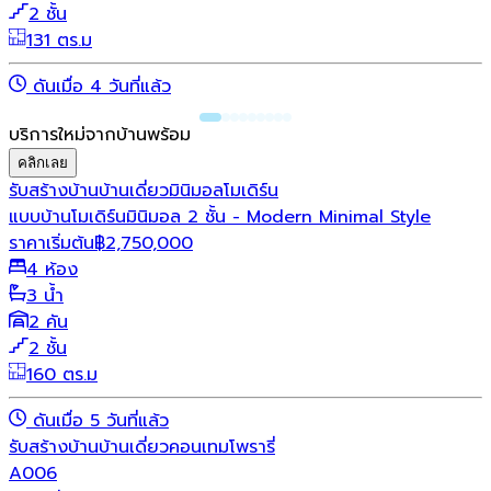
2 ชั้น
131 ตร.ม
ดันเมื่อ 4 วันที่แล้ว
บริการใหม่จากบ้านพร้อม
คลิกเลย
รับสร้างบ้าน
บ้านเดี่ยว
มินิมอล
โมเดิร์น
แบบบ้านโมเดิร์นมินิมอล 2 ชั้น - Modern Minimal Style
ราคาเริ่มต้น
฿
2,750,000
4 ห้อง
3 น้ำ
2 คัน
2 ชั้น
160 ตร.ม
ดันเมื่อ 5 วันที่แล้ว
รับสร้างบ้าน
บ้านเดี่ยว
คอนเทมโพรารี่
A006