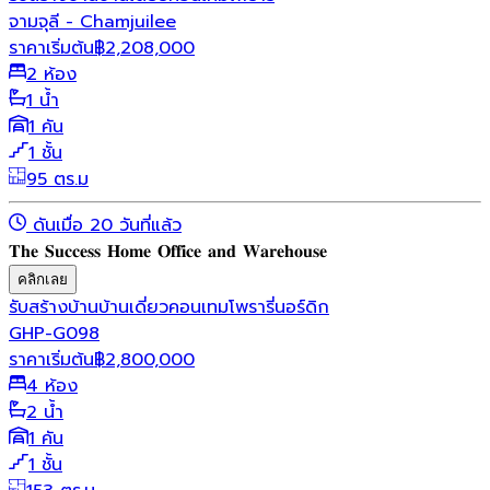
จามจุลี - Chamjuilee
ราคาเริ่มต้น
฿
2,208,000
2 ห้อง
1 น้ำ
1 คัน
1 ชั้น
95 ตร.ม
ดันเมื่อ 20 วันที่แล้ว
𝐓𝐡𝐞 𝐒𝐮𝐜𝐜𝐞𝐬𝐬 𝐇𝐨𝐦𝐞 𝐎𝐟𝐟𝐢𝐜𝐞 𝐚𝐧𝐝 𝐖𝐚𝐫𝐞𝐡𝐨𝐮𝐬𝐞
คลิกเลย
รับสร้างบ้าน
บ้านเดี่ยว
คอนเทมโพรารี่
นอร์ดิก
GHP-G098
ราคาเริ่มต้น
฿
2,800,000
4 ห้อง
2 น้ำ
1 คัน
1 ชั้น