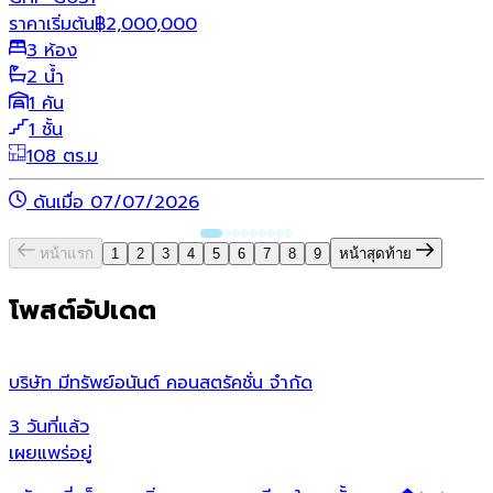
ราคาเริ่มต้น
฿
2,000,000
3 ห้อง
2 น้ำ
1 คัน
1 ชั้น
108 ตร.ม
ดันเมื่อ 07/07/2026
หน้าแรก
1
2
3
4
5
6
7
8
9
หน้าสุดท้าย
โพสต์อัปเดต
บริษัท มีทรัพย์อนันต์ คอนสตรัคชั่น จํากัด
ว
3 วันที่แล้ว
1
เผยแพร่อยู่
เ