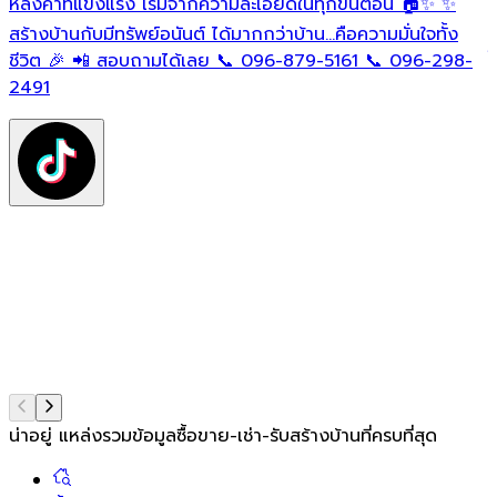
หลังคาที่แข็งแรง เริ่มจากความละเอียดในทุกขั้นตอน 🏠✨ ✨
O
ต
สร้างบ้านกับมีทรัพย์อนันต์ ได้มากกว่าบ้าน…คือความมั่นใจทั้ง
ใ
ชีวิต 🎉 📲 สอบถามได้เลย 📞 096-879-5161 📞 096-298-
ฟ
2491
ต
ท
แ
น่าอยู่ แหล่งรวมข้อมูล
ซื้อขาย-เช่า-รับสร้างบ้านที่ครบที่สุด