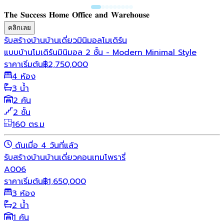
𝐓𝐡𝐞 𝐒𝐮𝐜𝐜𝐞𝐬𝐬 𝐇𝐨𝐦𝐞 𝐎𝐟𝐟𝐢𝐜𝐞 𝐚𝐧𝐝 𝐖𝐚𝐫𝐞𝐡𝐨𝐮𝐬𝐞
คลิกเลย
รับสร้างบ้าน
บ้านเดี่ยว
มินิมอล
โมเดิร์น
แบบบ้านโมเดิร์นมินิมอล 2 ชั้น - Modern Minimal Style
ราคาเริ่มต้น
฿
2,750,000
4 ห้อง
3 น้ำ
2 คัน
2 ชั้น
160 ตร.ม
ดันเมื่อ 4 วันที่แล้ว
รับสร้างบ้าน
บ้านเดี่ยว
คอนเทมโพรารี่
A006
ราคาเริ่มต้น
฿
1,650,000
3 ห้อง
2 น้ำ
1 คัน