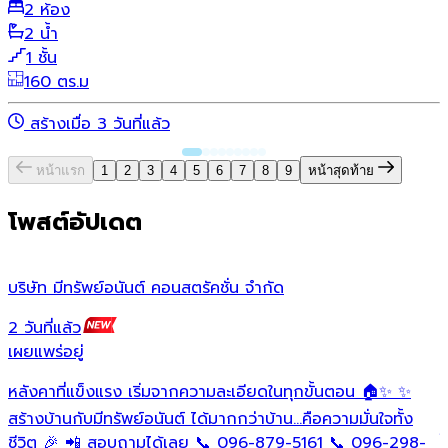
2 ห้อง
2 น้ำ
1 ชั้น
160 ตร.ม
สร้างเมื่อ 3 วันที่แล้ว
หน้าแรก
1
2
3
4
5
6
7
8
9
หน้าสุดท้าย
โพสต์อัปเดต
บริษัท มีทรัพย์อนันต์ คอนสตรัคชั่น จํากัด
ว
2 วันที่แล้ว
1
เผยแพร่อยู่
เ
หลังคาที่แข็งแรง เริ่มจากความละเอียดในทุกขั้นตอน 🏠✨ ✨
O
ต
สร้างบ้านกับมีทรัพย์อนันต์ ได้มากกว่าบ้าน…คือความมั่นใจทั้ง
ใ
ชีวิต 🎉 📲 สอบถามได้เลย 📞 096-879-5161 📞 096-298-