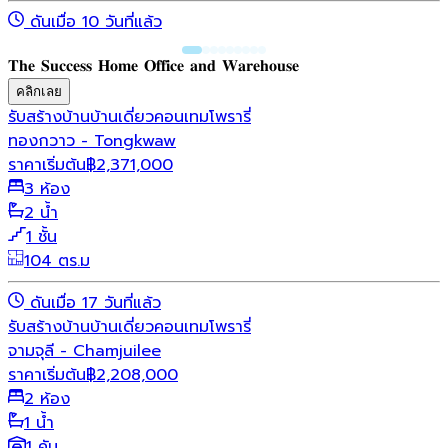
ดันเมื่อ 10 วันที่แล้ว
𝐓𝐡𝐞 𝐒𝐮𝐜𝐜𝐞𝐬𝐬 𝐇𝐨𝐦𝐞 𝐎𝐟𝐟𝐢𝐜𝐞 𝐚𝐧𝐝 𝐖𝐚𝐫𝐞𝐡𝐨𝐮𝐬𝐞
คลิกเลย
รับสร้างบ้าน
บ้านเดี่ยว
คอนเทมโพรารี่
ทองกวาว - Tongkwaw
ราคาเริ่มต้น
฿
2,371,000
3 ห้อง
2 น้ำ
1 ชั้น
104 ตร.ม
ดันเมื่อ 17 วันที่แล้ว
รับสร้างบ้าน
บ้านเดี่ยว
คอนเทมโพรารี่
จามจุลี - Chamjuilee
ราคาเริ่มต้น
฿
2,208,000
2 ห้อง
1 น้ำ
1 คัน