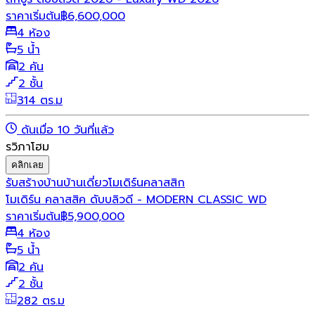
ราคาเริ่มต้น
฿
6,600,000
4 ห้อง
5 น้ำ
2 คัน
2 ชั้น
314 ตร.ม
ดันเมื่อ 10 วันที่แล้ว
รวิภาโฮม
คลิกเลย
รับสร้างบ้าน
บ้านเดี่ยว
โมเดิร์น
คลาสสิก
โมเดิร์น คลาสสิค ดับบลิวดี - MODERN CLASSIC WD
ราคาเริ่มต้น
฿
5,900,000
4 ห้อง
5 น้ำ
2 คัน
2 ชั้น
282 ตร.ม