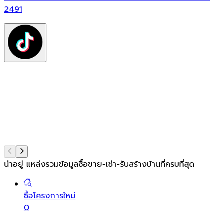
ฟ
2491
ต
ท
แ
น่าอยู่ แหล่งรวมข้อมูล
ซื้อขาย-เช่า-รับสร้างบ้านที่ครบที่สุด
ซื้อโครงการใหม่
0