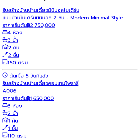
รับสร้างบ้าน
บ้านเดี่ยว
มินิมอล
โมเดิร์น
แบบบ้านโมเดิร์นมินิมอล 2 ชั้น - Modern Minimal Style
ราคาเริ่มต้น
฿
2,750,000
4 ห้อง
3 น้ำ
2 คัน
2 ชั้น
160 ตร.ม
ดันเมื่อ 5 วันที่แล้ว
รับสร้างบ้าน
บ้านเดี่ยว
คอนเทมโพรารี่
A006
ราคาเริ่มต้น
฿
1,650,000
3 ห้อง
2 น้ำ
1 คัน
1 ชั้น
110 ตร.ม