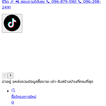
ใ
ชีวิต 🎉 📲 สอบถามได้เลย 📞 096-879-5161 📞 096-298-
ฟ
2491
ต
ท
แ
น่าอยู่ แหล่งรวมข้อมูล
ซื้อขาย-เช่า-รับสร้างบ้านที่ครบที่สุด
ซื้อโครงการใหม่
0