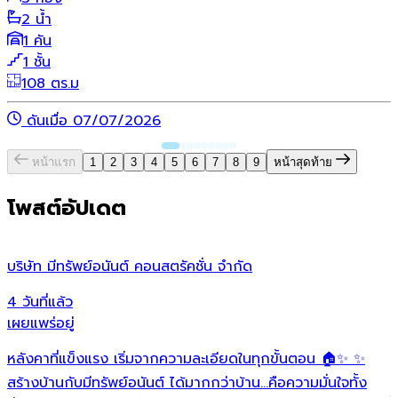
2 น้ำ
1 คัน
1 ชั้น
108 ตร.ม
ดันเมื่อ 07/07/2026
หน้าแรก
1
2
3
4
5
6
7
8
9
หน้าสุดท้าย
โพสต์อัปเดต
บริษัท มีทรัพย์อนันต์ คอนสตรัคชั่น จํากัด
ว
4 วันที่แล้ว
1
เผยแพร่อยู่
เ
หลังคาที่แข็งแรง เริ่มจากความละเอียดในทุกขั้นตอน 🏠✨ ✨
O
ต
สร้างบ้านกับมีทรัพย์อนันต์ ได้มากกว่าบ้าน…คือความมั่นใจทั้ง