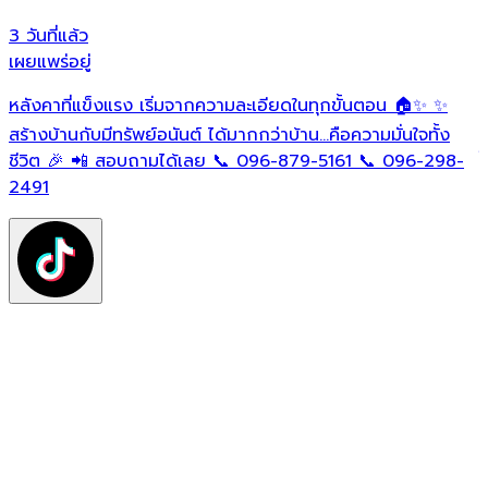
3 วันที่แล้ว
1
เผยแพร่อยู่
เ
หลังคาที่แข็งแรง เริ่มจากความละเอียดในทุกขั้นตอน 🏠✨ ✨
O
ต
สร้างบ้านกับมีทรัพย์อนันต์ ได้มากกว่าบ้าน…คือความมั่นใจทั้ง
ใ
ชีวิต 🎉 📲 สอบถามได้เลย 📞 096-879-5161 📞 096-298-
ฟ
2491
ต
ท
แ