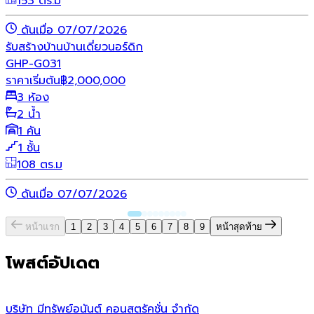
153 ตร.ม
ดันเมื่อ 07/07/2026
รับสร้างบ้าน
บ้านเดี่ยว
นอร์ดิก
GHP-G031
ราคาเริ่มต้น
฿
2,000,000
3 ห้อง
2 น้ำ
1 คัน
1 ชั้น
108 ตร.ม
ดันเมื่อ 07/07/2026
หน้าแรก
1
2
3
4
5
6
7
8
9
หน้าสุดท้าย
โพสต์อัปเดต
บริษัท มีทรัพย์อนันต์ คอนสตรัคชั่น จํากัด
ว