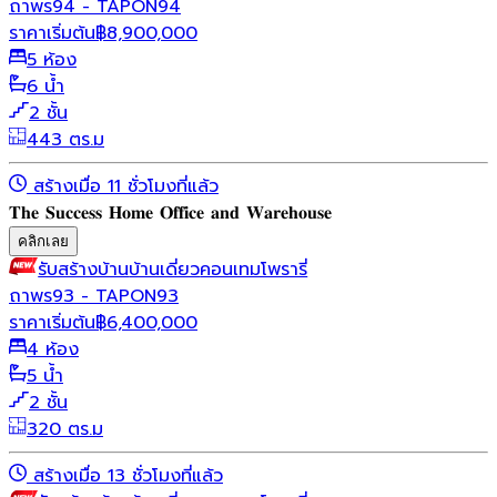
ถาพร94 - TAPON94
ราคาเริ่มต้น
฿
8,900,000
5 ห้อง
6 น้ำ
2 ชั้น
443 ตร.ม
สร้างเมื่อ 11 ชั่วโมงที่แล้ว
𝐓𝐡𝐞 𝐒𝐮𝐜𝐜𝐞𝐬𝐬 𝐇𝐨𝐦𝐞 𝐎𝐟𝐟𝐢𝐜𝐞 𝐚𝐧𝐝 𝐖𝐚𝐫𝐞𝐡𝐨𝐮𝐬𝐞
คลิกเลย
รับสร้างบ้าน
บ้านเดี่ยว
คอนเทมโพรารี่
ถาพร93 - TAPON93
ราคาเริ่มต้น
฿
6,400,000
4 ห้อง
5 น้ำ
2 ชั้น
320 ตร.ม
สร้างเมื่อ 13 ชั่วโมงที่แล้ว