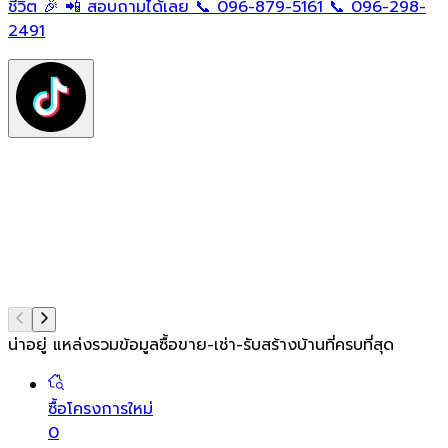
ใ
ชีวิต 🎉 📲 สอบถามได้เลย 📞 096-879-5161 📞 096-298-
ฟ
2491
ต
ท
แ
น่าอยู่ แหล่งรวมข้อมูล
ซื้อขาย-เช่า-รับสร้างบ้านที่ครบที่สุด
ซื้อโครงการใหม่
0