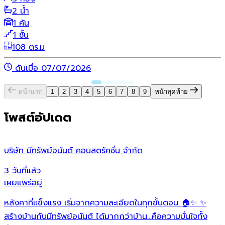
2 น้ำ
1 คัน
1 ชั้น
108 ตร.ม
ดันเมื่อ 07/07/2026
หน้าแรก
1
2
3
4
5
6
7
8
9
หน้าสุดท้าย
โพสต์อัปเดต
บริษัท มีทรัพย์อนันต์ คอนสตรัคชั่น จํากัด
ว
3 วันที่แล้ว
1
เผยแพร่อยู่
เ
หลังคาที่แข็งแรง เริ่มจากความละเอียดในทุกขั้นตอน 🏠✨ ✨
O
ต
สร้างบ้านกับมีทรัพย์อนันต์ ได้มากกว่าบ้าน…คือความมั่นใจทั้ง