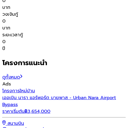
0
บาท
วงเงินกู้
0
บาท
ระยะเวลากู้
0
ปี
โครงการแนะนำ
ดูทั้งหมด
Ads
โครงการใหม่
บ้าน
โ
เออเบิน นารา แอร์พอร์ต บายพาส - Urban Nara Airport
โ
Bypass
ร
ราคาเริ่มต้น
฿
3,654,000
สนามบิน