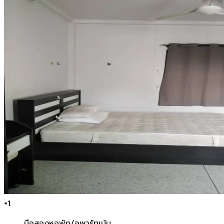
+
1
มือสอง
หอพัก/อพาร์ทเม้น