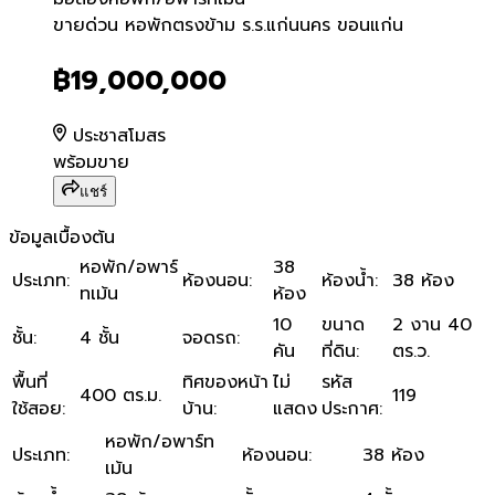
ขายด่วน หอพักตรงข้าม ร.ร.
ขายด่วน หอพักตรงข้าม ร.ร.แก่นนคร ขอนแก่น
฿19,000,000
ประชาสโมสร
พร้อมขาย
แชร์
ข้อมูลเบื้องต้น
หอพัก/อพาร์
38
ประเภท
:
ห้องนอน
:
ห้องน้ำ
:
38 ห้อง
ทเม้น
ห้อง
10
ขนาด
2 งาน 40
ชั้น
:
4 ชั้น
จอดรถ
:
คัน
ที่ดิน
:
ตร.ว.
พื้นที่
ทิศของหน้า
ไม่
รหัส
400 ตร.ม.
119
ใช้สอย
:
บ้าน
:
แสดง
ประกาศ
:
หอพัก/อพาร์ท
ประเภท
:
ห้องนอน
:
38 ห้อง
เม้น