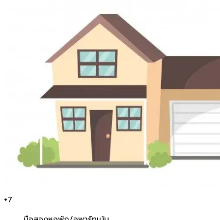
+
7
มือสอง
หอพัก/อพาร์ทเม้น