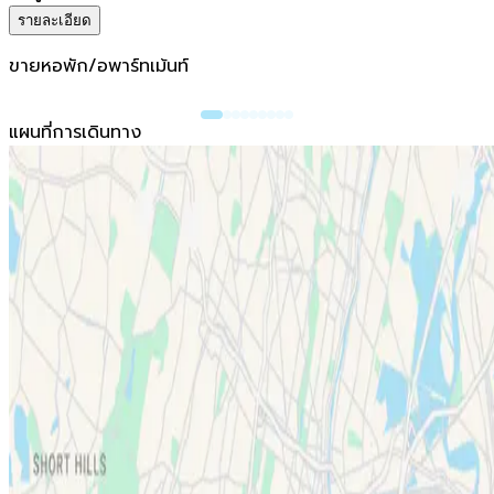
รายละเอียด
ขายหอพัก/อพาร์ทเม้นท์
แผนที่การเดินทาง