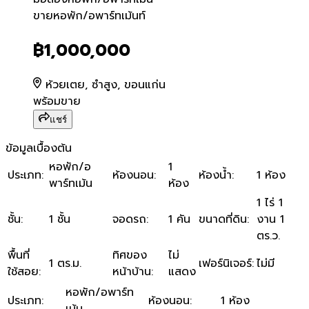
ขายหอพัก/อพาร์ทเม้นท์
ขายหอพัก/อพาร์ทเม้นท์
฿1,000,000
ห้วยเตย, ซำสูง, ขอนแก่น
พร้อมขาย
แชร์
ข้อมูลเบื้องต้น
หอพัก/อ
1
ประเภท
:
ห้องนอน
:
ห้องน้ำ
:
1 ห้อง
พาร์ทเม้น
ห้อง
1 ไร่ 1
ชั้น
:
1 ชั้น
จอดรถ
:
1 คัน
ขนาดที่ดิน
:
งาน 1
ตร.ว.
พื้นที่
ทิศของ
ไม่
1 ตร.ม.
เฟอร์นิเจอร์
:
ไม่มี
ใช้สอย
:
หน้าบ้าน
:
แสดง
หอพัก/อพาร์ท
ประเภท
:
ห้องนอน
:
1 ห้อง
เม้น