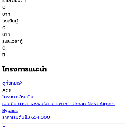
รายได้ขั้นต่ำ
0
บาท
วงเงินกู้
0
บาท
ระยะเวลากู้
0
ปี
โครงการแนะนำ
ดูทั้งหมด
Ads
โครงการใหม่
บ้าน
โ
เออเบิน นารา แอร์พอร์ต บายพาส - Urban Nara Airport
โ
Bypass
ร
ราคาเริ่มต้น
฿
3,654,000