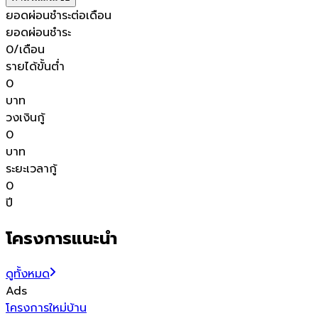
ยอดผ่อนชำระต่อเดือน
ยอดผ่อนชำระ
0
/เดือน
รายได้ขั้นต่ำ
0
บาท
วงเงินกู้
0
บาท
ระยะเวลากู้
0
ปี
โครงการแนะนำ
ดูทั้งหมด
Ads
โครงการใหม่
บ้าน
โ