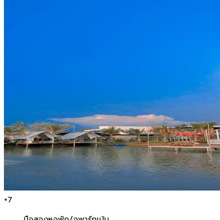
+
7
มือสอง
หอพัก/อพาร์ทเม้น