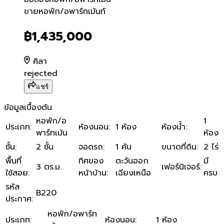
ขายหอพัก/อพาร์ทเม้นท์
ขายหอพัก/อพาร์ทเม้นท์
฿1,435,000
ศิลา
rejected
แชร์
ข้อมูลเบื้องต้น
หอพัก/อ
1
ประเภท
:
ห้องนอน
:
1 ห้อง
ห้องน้ำ
:
พาร์ทเม้น
ห้อง
ชั้น
:
2 ชั้น
จอดรถ
:
1 คัน
ขนาดที่ดิน
:
2 ไร่
พื้นที่
ทิศของ
ตะวันออก
มี
3 ตร.ม.
เฟอร์นิเจอร์
:
ใช้สอย
:
หน้าบ้าน
:
เฉียงเหนือ
ครบ
รหัส
B220
ประกาศ
:
หอพัก/อพาร์ท
ประเภท
:
ห้องนอน
:
1 ห้อง