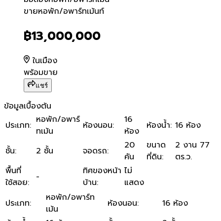
ขายหอพัก/อพาร์ทเม้นท์
ขายหอพัก/อพาร์ทเม้นท์
฿13,000,000
ในเมือง
พร้อมขาย
แชร์
ข้อมูลเบื้องต้น
หอพัก/อพาร์
16
ประเภท
:
ห้องนอน
:
ห้องน้ำ
:
16 ห้อง
ทเม้น
ห้อง
20
ขนาด
2 งาน 77
ชั้น
:
2 ชั้น
จอดรถ
:
คัน
ที่ดิน
:
ตร.ว.
พื้นที่
ทิศของหน้า
ไม่
-
ใช้สอย
:
บ้าน
:
แสดง
หอพัก/อพาร์ท
ประเภท
:
ห้องนอน
:
16 ห้อง
เม้น