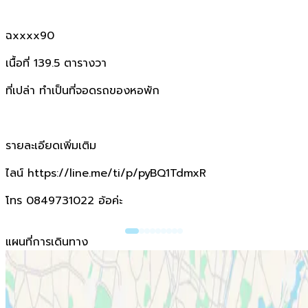
ฉxxxx90
เนื้อที่ 139.5 ตารางวา
ที่เปล่า ทำเป็นที่จอดรถของหอพัก
รายละเอียดเพิ่มเติม
ไลน์ https://line.me/ti/p/pyBQ1TdmxR
โทร 0849731022 อ้อค่ะ
แผนที่การเดินทาง