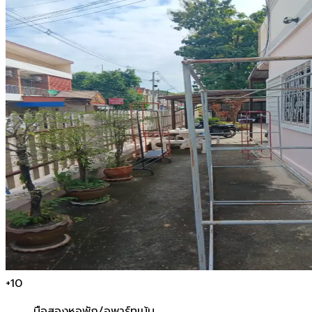
+
10
มือสอง
หอพัก/อพาร์ทเม้น