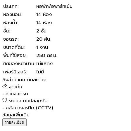
ประเภท
:
หอพัก/อพาร์ทเม้น
ห้องนอน
:
14 ห้อง
ห้องน้ำ
:
14 ห้อง
ชั้น
:
2 ชั้น
จอดรถ
:
20 คัน
ขนาดที่ดิน
:
1 งาน
พื้นที่ใช้สอย
:
250 ตร.ม.
ทิศของหน้าบ้าน
:
ไม่แสดง
เฟอร์นิเจอร์
:
ไม่มี
สิ่งอำนวยความสะดวก
จุดเด่น
•
ลานจอดรถ
ระบบความปลอดภัย
•
กล้องวงจรปิด (CCTV)
ข้อมูลเพิ่มเติม
รายละเอียด