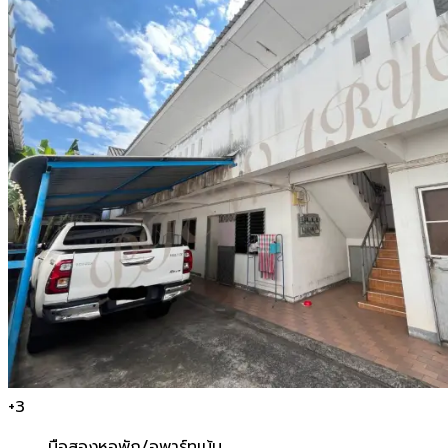
+
3
มือสอง
หอพัก/อพาร์ทเม้น