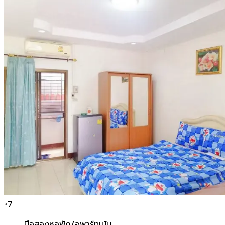
+
7
มือสอง
หอพัก/อพาร์ทเม้น