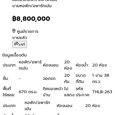
ขายหอพัก/อพาร์ทเม้น
ขายหอพัก/อพาร์ทเม้น
฿8,800,000
ศูนย์ราชการ
ขายแล้ว
แชร์
ข้อมูลเบื้องต้น
หอพัก/อพาร์
20
ประเภท
:
ห้องนอน
:
ห้องน้ำ
:
20 ห้อง
ทเม้น
ห้อง
20
ขนาด
1 งาน 38
ชั้น
:
-
จอดรถ
:
คัน
ที่ดิน
:
ตร.ว.
พื้นที่
ทิศของหน้า
ไม่
รหัส
670 ตร.ม.
THLB-263
ใช้สอย
:
บ้าน
:
แสดง
ประกาศ
:
หอพัก/อพาร์ท
ประเภท
:
ห้องนอน
:
20 ห้อง
เม้น