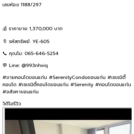
เลขห้อง 1188/297
💰 ราคาขาย 1,370,000 บาท
🔖 รหัสทรัพย์: YE-605
📞 คุณโม: 065-646-5254
💬 Line: @993nhviq
#ขายคอนโดขอนแก่น #SerenityCondoขอนแก่น #เซเรนิตี้
คอนโด #เซเรนิตี้คอนโดขอนแก่น #Serenity #คอนโดขอนแก่น
#อสังหาขอนแก่น
วิดีโอรีวิว