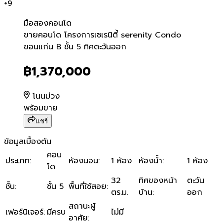
+
9
มือสอง
คอนโด
ขายคอนโด โครงการเซเรนิตี้ 
ขายคอนโด โครงการเซเรนิตี้ serenity Condo
ขอนแก่น B ชั้น 5 ทิศตะวันออก
฿1,370,000
โนนม่วง
พร้อมขาย
แชร์
ข้อมูลเบื้องต้น
คอน
ประเภท
:
ห้องนอน
:
1 ห้อง
ห้องน้ำ
:
1 ห้อง
โด
32
ทิศของหน้า
ตะวัน
ชั้น
:
ชั้น 5
พื้นที่ใช้สอย
:
ตร.ม.
บ้าน
:
ออก
สถานะผู้
เฟอร์นิเจอร์
:
มีครบ
ไม่มี
อาศัย
: