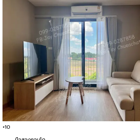
+
10
มือสอง
คอนโด