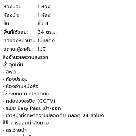
ห้องนอน
:
1 ห้อง
ห้องน้ำ
:
1 ห้อง
ชั้น
:
ชั้น 4
พื้นที่ใช้สอย
:
34 ตร.ม.
ทิศของหน้าบ้าน
:
ไม่แสดง
สถานะผู้อาศัย
:
ไม่มี
สิ่งอำนวยความสะดวก
จุดเด่น
•
ลิฟต์
•
ห้องประชุม
•
ห้องอ่านหนังสือ
ระบบความปลอดภัย
•
กล้องวงจรปิด (CCTV)
•
ระบบ Easy Pass เข้า-ออก
•
เจ้าหน้าที่รักษาความปลอดภัย ตลอด 24 ชั่วโมง
การออกกำลังกาย
•
สระว่ายน้ำ