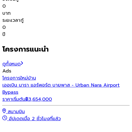
0
บาท
ระยะเวลากู้
0
ปี
โครงการแนะนำ
ดูทั้งหมด
Ads
โครงการใหม่
บ้าน
โ
เออเบิน นารา แอร์พอร์ต บายพาส - Urban Nara Airport
โ
Bypass
ร
ราคาเริ่มต้น
฿
3,654,000
สนามบิน
อัปเดตเมื่อ 2 ชั่วโมงที่แล้ว