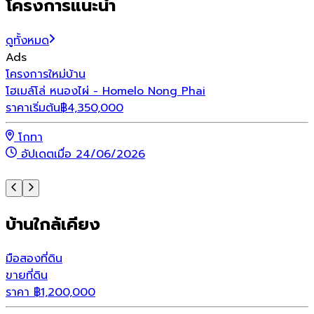
โครงการแนะนำ
ดูทั้งหมด
Ads
โครงการใหม่
บ้าน
โ
โฮเมล์โล่ หนองไผ่ - Homelo Nong Phai
เ
ราคาเริ่มต้น
฿
4,350,000
ร
โกทา
อัปเดตเมื่อ 24/06/2026
บ้านใกล้เคียง
มือสอง
ที่ดิน
ขายที่ดิน
ราคา
฿
1,200,000