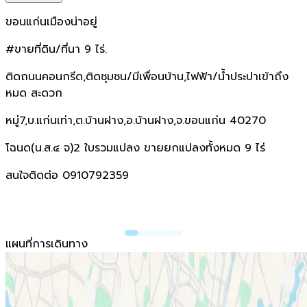
ขอนแก่นเมืองน่าอยู่
#ขายที่ดิน/ที่นา 9 ไร่.
ติดถนนคอนกรีด,ติดชุมชน/มีเพื่อนบ้าน,ไฟฟ้า/น้ำประปาเข้าถึง
หมด สะดวก
หมู่7,บ.แก่นเท่า,ต.บ้านฝาง,อ.บ้านฝาง,จ.ขอนแก่น 40270
โฉนด(น.ส.๔ จ)2 ใบรวมแปลง ขายยกแปลงทั้งหมด 9 ไร่
สนใจติดต่อ 0910792359
แผนที่การเดินทาง