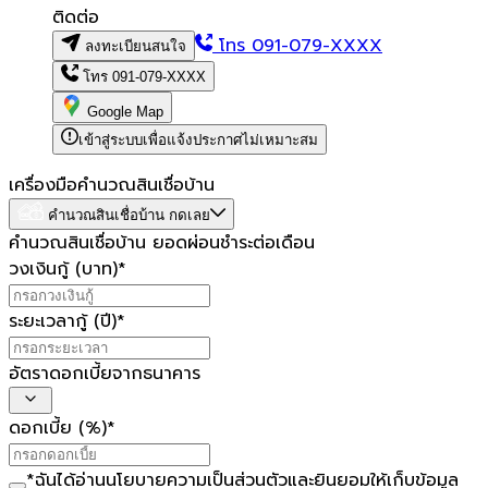
ติดต่อ
โทร
091-079-XXXX
ลงทะเบียนสนใจ
โทร
091-079-XXXX
Google Map
เข้าสู่ระบบเพื่อแจ้งประกาศไม่เหมาะสม
เครื่องมือคำนวณสินเชื่อบ้าน
คำนวณสินเชื่อบ้าน กดเลย
คำนวณสินเชื่อบ้าน ยอดผ่อนชำระต่อเดือน
วงเงินกู้ (บาท)
*
ระยะเวลากู้ (ปี)
*
อัตราดอกเบี้ยจากธนาคาร
ดอกเบี้ย (%)
*
*
ฉันได้อ่าน
นโยบายความเป็นส่วนตัว
และยินยอมให้เก็บข้อมูล