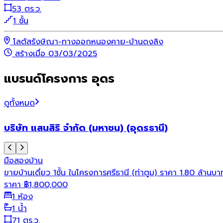
53 ตร.ว.
1 ชั้น
โลตัสรังษิณา-ทางออกหนองคาย-บ้านดงลิง
สร้างเมื่อ 03/03/2025
แบรนด์โครงการ อุดร
ดูทั้งหมด
บริษัท แสนสิริ จำกัด (มหาชน) (อุดรธานี)
มือสอง
บ้าน
ขายบ้านเดี่ยว 1ชั้น ในโครงการศรีธานี (ท่าตูม) ราคา 1.80 ล้านบ
ราคา
฿
1,800,000
1 ห้อง
1 น้ำ
71 ตร.ว.