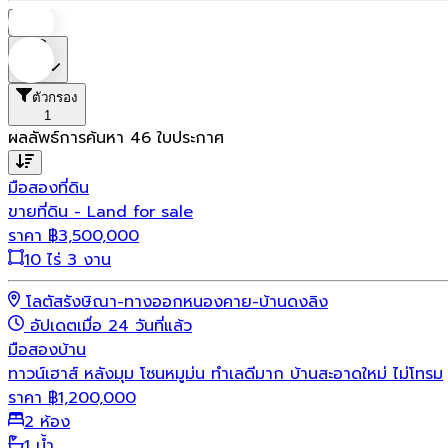
บ้าน
ราคา
ตัวกรอง
1
ผลลัพธ์การค้นหา
46
ใบประกาศ
มือสอง
ที่ดิน
ขายที่ดิน - Land for sale
ราคา
฿
3,500,000
10 ไร่ 3 งาน
โลตัสรังษิณา-ทางออกหนองคาย-บ้านดงลิง
อัปเดตเมื่อ 24 วันที่แล้ว
มือสอง
บ้าน
ทาวน์เฮาส์ หลังมุม โซนหมูม่น ทำเลดีมาก บ้านสะอาดใหม่ ไม่โทรม
ราคา
฿
1,200,000
2 ห้อง
1 น้ำ