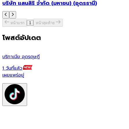
บริษัท แสนสิริ จำกัด (มหาชน) (อุดรธานี)
หน้าแรก
1
หน้าสุดท้าย
โพสต์อัปเดต
บริทาเนีย อุดรดุษฎี
บ
1 วันที่แล้ว
1
เผยแพร่อยู่
เ