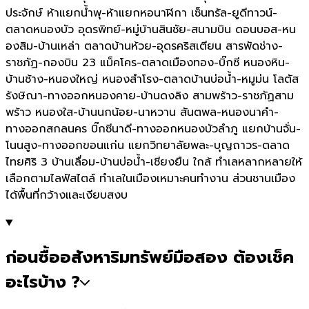
ประจักษ์ ห้าแยกน้ำพุ-ห้าแยกหอนาฬิกา เซ็นทรัล-ยูดีทาวน์-
ตลาดหนองบัว อุดรพิทย์-หมู่บ้านสินชัย-สนามบิน ดอนบอส-หน
องสิม-บ้านเหล่า ตลาดบ้านห้วย-อุดรคริสเตียน สารพัดช่าง-
ราชภัฏ-กองบิน 23 แม็คโคร-ตลาดเมืองทอง-บิ๊กซี หนองหิน-
บ้านช้าง-หนองใหญ่ หนองสำโรง-ตลาดบ้านบ่อน้ำ-หมูม่น โลตัส
รังษิณา-ทางออกหนองคาย-บ้านดงลิง สามพร้าว-ราชภัฏสาม
พร้าว หนองใส-บ้านนกน้อย-นาหวาน สันตพล-หนองนาคำ-
ทางออกสกลนคร บิ๊กซีนาดี-ทางออกหนองบัวลำภู แยกบ้านจั่น-
โนนสูง-ทางออกขอนแก่น แยกวิทยาลัยพละ-บุญถาวร-ตลาด
ไทยศิริ 3 บ้านเลื่อม-บ้านบ่อน้ำ-เชียงยืน ใกล้ ทำเลหลากหลายให้
เลือกตามไลฟ์สไตล์ ทำเลในเมืองเหมาะคนทำงาน ส่วนชานเมือง
ได้พื้นที่กว้างและเงียบสงบ
ก่อนซื้ออสังหาริมทรัพย์มือสอง ต้องเช็ค
อะไรบ้าง ?