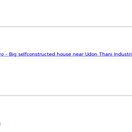
นนสูง - Big selfconstructed house near Udon Thani Indust
i