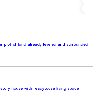
ที่ตั้ง
(1)
angular plot of land already leveled and surrounded
 singlestory house with readytouse living space