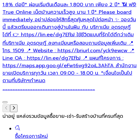
1.8% ต่อปี* ผ่อนเริ่มต้นเดือนละ 1,800 บาท เพียง 2 ปี* 📶 ฟรี!
เ
True Online เน็ตบ้านความเร็วสูง นาน 1 ปี* Please board
immediately อย่าปล่อยให้สิทธิ์สุดคุ้มหลุดไปต่อหน้า ✨ จองวัน
นี้ แล้วเตรียมออกเดินทางสู่บ้านในฝัน กับ บริทาเนีย อุดรดุษฎี
ได้ที่ 👉 https://lin.ee/dg7EfbJ ใช้ชีวิตแบบที่รักได้ดีกว่าเดิม
ที่บริทาเนีย อุดรดุษฎี ลงทะเบียนหรือสอบถามข้อมูลเพิ่มเติม 📍
โทร. 1509 📍 Website : https://briurl.com/yck9ewcw 📍
Line OA : https://lin.ee/dg7EfbJ 📍 แผนที่โครงการ :
https://maps.app.goo.gl/eFwt6vg92oiL3AhTA สำนักงาน
ขายเปิดบริการทุกวัน เวลา 09.00 - 18.00 น. *เงื่อนไขเป็นไป
ตามที่บริษัทฯกำหนด
_____________________________________
น่าอยู่ แหล่งรวมข้อมูล
ซื้อขาย-เช่า-รับสร้างบ้านที่ครบที่สุด
ซื้อโครงการใหม่