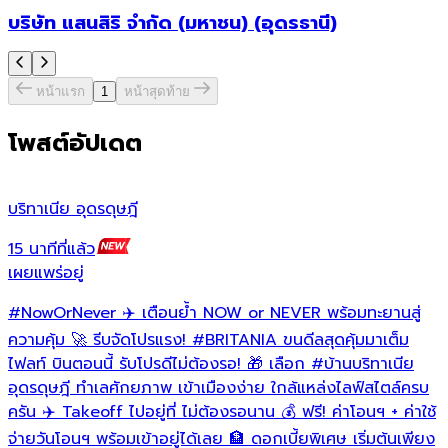
บริษัท แสนสิริ จำกัด (มหาชน) (อุดรธานี)
หน้าแรก
1
หน้าสุดท้าย
โพสต์อัปเดต
บริทาเนีย อุดรดุษฎี
บ
15 นาทีที่แล้ว
1
เผยแพร่อยู่
เ
#NowOrNever
✈️ เตือนย้ำ NOW or NEVER พร้อมทะยานสู่

ล
ความคุ้ม 🚀 รีบจัดโปรแรง!
#BRITANIA
ขนดีลสุดคุ้มมาเต็ม
ด
ไฟลท์ บินตอนนี้ รับโปรดีไม่ต้องรอ! 🎁 เลือก
#บ้านบริทาเนีย
อุดรดุษฎี
ทำเลศักยภาพ เข้าเมืองง่าย ใกล้แหล่งไลฟ์สไตล์ครบ
ครัน ✈️ Takeoff ไปอยู่ที่ ไม่ต้องรอนาน 💰 ฟรี! ค่าโอนฯ + ค่าใช้
h
h
จ่ายวันโอนฯ พร้อมเข้าอยู่ได้เลย 🏦 ดอกเบี้ยพิเศษ เริ่มต้นเพียง