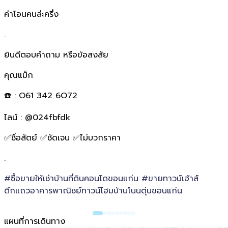
ค่าโอนคนล่ะครึ่ง
.
ยินดีตอบคำถาม หรือข้อสงสัย
คุณแม็ก
☎️ : O61 342 6O72
ไลน์ : @024fbfdk
✅ซื่อสัตย์ ✅ชัดเจน ✅ไม่บวกราคา
.
#ซื้อขายให้เช่าบ้านที่ดินคอนโดขอนแก่น #ขายทาวน์เฮ้าส์
ตึกแถวอาคารพาณิชย์ทาวน์โฮมบ้านโนนตุ่นขอนแก่น
แผนที่การเดินทาง