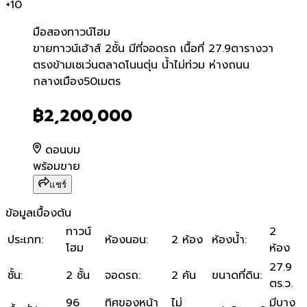
+
10
มือสอง
ทาวน์โฮม
ขายทาวน์เฮ้าส์ 2ชั้น มีที่จอ
ขายทาวน์เฮ้าส์ 2ชั้น มีที่จอดรถ เนื้อที่ 27.9ตารางวา
ตรงข้ามเซเว่นตลาดโนนตุ่น น้ำไม่ท่วม ห่างถนน
กลางเมือง50เมตร
฿2,200,000
ดอนบม
พร้อมขาย
แชร์
ข้อมูลเบื้องต้น
ทาวน์
2
ประเภท
:
ห้องนอน
:
2 ห้อง
ห้องน้ำ
:
โฮม
ห้อง
27.9
ชั้น
:
2 ชั้น
จอดรถ
:
2 คัน
ขนาดที่ดิน
:
ตร.ว.
96
ทิศของหน้า
ไม่
มีบาง