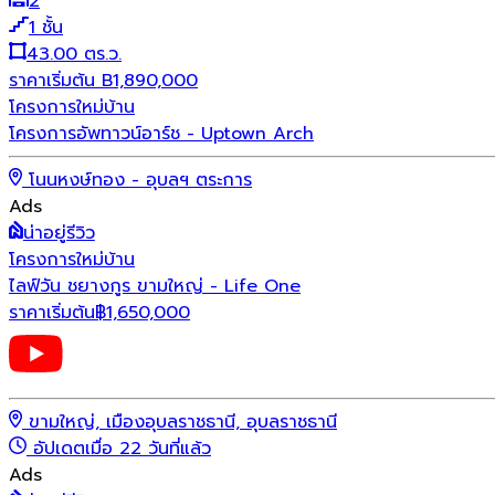
2
1
ชั้น
43.00 ตร.ว.
ราคาเริ่มต้น
B
1,890,000
โครงการใหม่
บ้าน
โครงการอัพทาวน์อาร์ช - Uptown Arch
โนนหงษ์ทอง - อุบลฯ ตระการ
Ads
น่าอยู่รีวิว
โครงการใหม่
บ้าน
ไลฟ์วัน ชยางกูร ขามใหญ่ - Life One
ราคาเริ่มต้น
฿
1,650,000
ขามใหญ่, เมืองอุบลราชธานี, อุบลราชธานี
อัปเดตเมื่อ 22 วันที่แล้ว
Ads