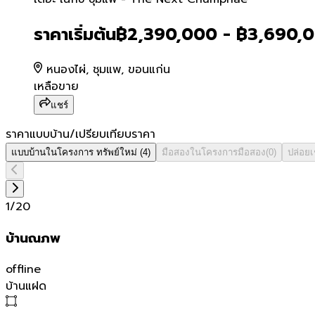
เดอะ เน็กซ์ ชุมแพ - The 
ราคาเริ่มต้น
฿2,390,000 - ฿3,690,
หนองไผ่, ชุมแพ, ขอนแก่น
เหลือขาย
แชร์
ราคาแบบบ้าน/เปรียบเทียบราคา
แบบบ้านในโครงการ
ทรัพย์ใหม่
(
4
)
มือสองในโครงการ
มือสอง
(
0
)
ปล่อย
1
/
20
บ้านณภพ
offline
บ้านแฝด