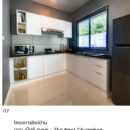
+
17
โครงการใหม่
บ้าน
เดอะ เน็กซ์ ชุมแพ - The Next Chumphae