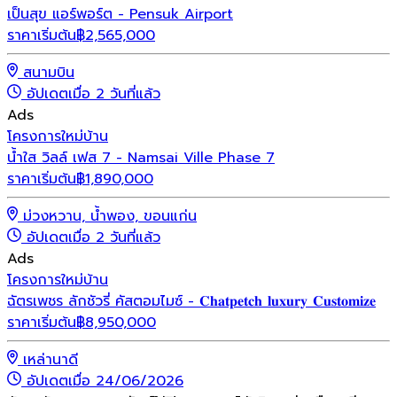
เป็นสุข แอร์พอร์ต - Pensuk Airport
ราคาเริ่มต้น
฿
2,565,000
สนามบิน
อัปเดตเมื่อ 2 วันที่แล้ว
Ads
โครงการใหม่
บ้าน
น้ำใส วิลล์ เฟส 7 - Namsai Ville Phase 7
ราคาเริ่มต้น
฿
1,890,000
ม่วงหวาน, น้ำพอง, ขอนแก่น
อัปเดตเมื่อ 2 วันที่แล้ว
Ads
โครงการใหม่
บ้าน
ฉัตรเพชร ลักชัวรี่ คัสตอมไมซ์ - 𝐂𝐡𝐚𝐭𝐩𝐞𝐭𝐜𝐡 𝐥𝐮𝐱𝐮𝐫𝐲 𝐂𝐮𝐬𝐭𝐨𝐦𝐢𝐳𝐞
ราคาเริ่มต้น
฿
8,950,000
เหล่านาดี
อัปเดตเมื่อ 24/06/2026