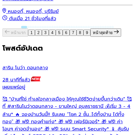
หนองกี่, หนองกี่, บุรีรัมย์
ดันเมื่อ 21 ชั่วโมงที่แล้ว
หน้าแรก
1
2
3
4
5
6
7
8
9
หน้าสุดท้าย
โพสต์อัปเดต
สาริน โนว่า ดอนกลาง
28 นาทีที่แล้ว
1
เผยแพร่อยู่
เ
🥰 "บ้านที่ใช่ ทำเลใจกลางเมือง ให้คุณใช้ชีวิตง่ายขึ้นกว่าเดิม" 🥰
ที่
#สารินโนว่าดอนกลาง
- ขามใหญ่ อุบลราชธานี 💰เริ่ม 3 - 4
#
โ
ล้าน* 🔥 จองบ้านวันนี้!! รับเลย “โชค 2 ชั้น…ได้ทั้งบ้าน ได้ทั้ง
#
ทอง” 🎁 ฟรี! ทองคำแท่ง* 🎁 ฟรี! เฟอร์นิเจอร์* 🎁 ฟรี! ค่า
โอนฯ ค่าจดจำนอง* 🎁 ฟรี! ระบบ Smart Security* 📱 ลุ้นรับ