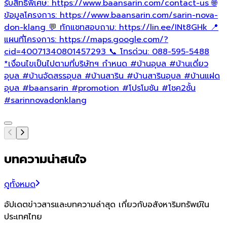
รับสิทธิพิเศษ: https://www.baansarin.com/contact-us 🌐
ข้อมูลโครงการ: https://www.baansarin.com/sarin-nova-
don-klang 💬 ทักแชทสอบถาม: https://lin.ee/INt8GHk 📍
แผนที่โครงการ: https://maps.google.com/?
cid=40071340801457293 📞 โทรด่วน: 088-595-5488
*เงื่อนไขเป็นไปตามที่บริษัทฯ กำหนด
#บ้านอุบล
#บ้านเดี่ยว
อุบล
#บ้านจัดสรรอุบล
#บ้านสาริน
#บ้านสารินอุบล
#บ้านแฝด
อุบล
#baansarin
#promotion
#โปรโมชัน
#โชค2ชั้น
#sarinnovadonklang
บทความน่าสนใจ
ดูทั้งหมด
อัปเดตข่าวสารและบทความล่าสุด เกี่ยวกับอสังหาริมทรัพย์ใน
ประเทศไทย