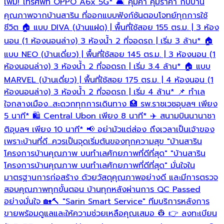
เพิ่ม! โทรศัพท์ OPPO A6x 5G* 🛋️ คุ้มค่า คุ้มราคา กับบ้าน
คุณภาพจากบ้านสาริน ที่ออกแบบฟังก์ชันตอบโจทย์ทุกการใช้
ก
ชีวิต 🏠 แบบ DIVA (บ้านแฝด) | พื้นที่ใช้สอย 155 ตร.ม. | 3 ห้อง
ท
นอน (1 ห้องนอนล่าง) 3 ห้องน้ำ 2 ที่จอดรถ | เริ่ม 3 ล้าน* 🏠
แบบ NEO (บ้านเดี่ยว) | พื้นที่ใช้สอย 145 ตร.ม. | 3 ห้องนอน (1
ห้องนอนล่าง) 3 ห้องน้ำ 2 ที่จอดรถ | เริ่ม 3.4 ล้าน* 🏠 แบบ
MARVEL (บ้านเดี่ยว) | พื้นที่ใช้สอย 175 ตร.ม. | 4 ห้องนอน (1
ห้องนอนล่าง) 3 ห้องน้ำ 2 ที่จอดรถ | เริ่ม 4 ล้าน* 📌 ทำเล
ใจกลางเมือง…สะดวกทุกการเดินทาง 🏥 รพ.ราชเวชอุบลฯ เพียง
5 นาที* 🛍️ Central Ubon เพียง 8 นาที* ✈️ สนามบินนานาชา
ติอุบลฯ เพียง 10 นาที* 📢 อย่ามัวแต่ส่อง ถึงเวลาเป็นเจ้าของ
เพราะบ้านที่ดี...ควรเป็นจุดเริ่มต้นของทุกความสุข "บ้านสาริน
โครงการบ้านคุณภาพ บนทำเลศักยภาพที่ดีที่สุด" "บ้านสาริน
โครงการบ้านคุณภาพ บนทำเลศักยภาพที่ดีที่สุด" มั่นใจใน
มาตรฐานการก่อสร้าง ด้วยวัสดุคุณภาพอย่างดี และมีการตรวจ
สอบคุณภาพทุกขั้นตอน บ้านทุกหลังผ่านการ QC Passed
อย่างมั่นใจ 🏡🔨 "Sarin Smart Service" ทีมบริการหลังการ
ขายพร้อมดูแลและให้ความช่วยเหลือคุณเสมอ 👷 👉 ลงทะเบียน