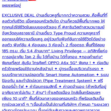
เผยแพร่อยู่
เ
EXCLUSIVE DEAL บ้านเดี่ยวหรูที่มากกว่าความสวย...คือพื้นที่ที่

ลงตัวกับชีวิต เมื่อครอบครัวเติบโต บ้านก็ควรมีพื้นที่มากพอ ให้
ท
ทุกคนได้ใช้ชีวิตในแบบของตัวเอง ที่
#สารินวิสต้าสวนวนารมย์
ล
จังหวัดอุบลราชธานี บ้านเดี่ยว Type Proud ความหรูหราที่
ท
ออกแบบให้ความเรียบหรู อยู่ร่วมกับฟังก์ชันการใช้ชีวิตได้อย่าง
โ
ลงตัว ฟังก์ชัน 4 ห้องนอน 3 ห้องน้ำ 2 ที่จอดรถ พื้นที่ใช้สอย
เ
185 ตร.ม. เริ่ม 5.4 ล้านบาท* Living Privilege — อภิสิทธิ์แห่ง
ค
การอยู่อาศัย โชค 2 ชั้น ได้ทั้งบ้าน ได้ทั้งทอง ✦ทองคำแท่ง*
ช
พิเศษที่สุด! ลุ้นรับ โทรศัพท์ OPPO A6x 5G* พิเศษ ! ✦ ต่อเติม
น
ครัวไทยพร้อมใช้งาน(หลังบ้าน) ✦ ปูกระเบื้องบริเวณโรงรถ ✦
แ
ระบบรักษาความปลอดภัย Smart Home Automation ✦ ระบบ
ห
ป้องกัน และกำจัดปลวก (Pipe Treatment System) ✦ ฟรี
M
มิเตอร์น้ำ-ไฟ ✦ ค่าโอนกรรมสิทธิ์ ✦ ค่าจดจำนอง (สำหรับที่อยู่
ห
อาศัยราคาไม่เกิน 7 ล้าน*) ทำเลติดเมือง ใกล้เซ็นทรัลอุบลฯ
ใ
เพียง 10 นาที* พื้นที่ส่วนกลางของครอบครัว ที่พร้อมเติมเต็ม
5
ทุกช่วงเวลาดี ๆ *เงื่อนไขเป็นไปตามที่บริษัทฯ กำหนด *ระยะเวลา
ต
เดินทางโดยประมาณ ขึ้นอยู่กับเส้นทางและสภาพการจราจร