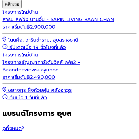
คลิกเลย
โครงการใหม่
บ้าน
สาริน ลิฟวิ่ง บ้านจั่น - SARIN LIVING BAAN CHAN
ราคาเริ่มต้น
฿
2,900,000
โนนผึ้ง, วารินชำราบ, อุบลราชธานี
อัปเดตเมื่อ 19 ชั่วโมงที่แล้ว
โครงการใหม่
บ้าน
โครงการธัญญาการ์เด้นวิลล์ เฟส2 -
Baandeeviewsuayubon
ราคาเริ่มต้น
฿
2,490,000
ชยางกูร ฝั่งห้วยคุ้ม คลังอาวุธ
ดันเมื่อ 1 วันที่แล้ว
แบรนด์โครงการ อุบล
ดูทั้งหมด