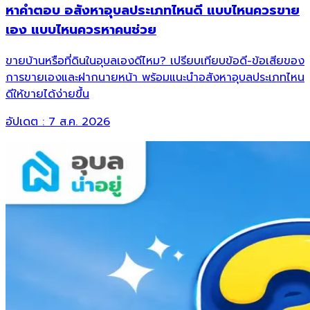
หาคำตอบ อสังหาอุบลประเภทไหนดี แบบไหนควรขาย
เอง แบบไหนควรหาคนช่วย
ขายบ้านหรือที่ดินในอุบลเองดีไหม? เปรียบเทียบข้อดี-ข้อเสียของ
การขายเองและฝากนายหน้า พร้อมแนะนำอสังหาอุบลประเภทไหน
ดีให้ขายได้ง่ายขึ้น
อัปเดต :
7 ส.ค. 2026