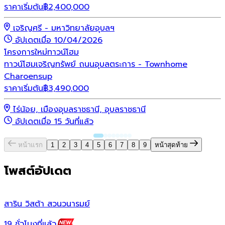
ราคาเริ่มต้น
฿
2,400,000
เจริญศรี - มหาวิทยาลัยอุบลฯ
อัปเดตเมื่อ 10/04/2026
โครงการใหม่
ทาวน์โฮม
ทาวน์โฮมเจริญทรัพย์ ถนนอุบลตระการ - Townhome
Charoensup
ราคาเริ่มต้น
฿
3,490,000
ไร่น้อย, เมืองอุบลราชธานี, อุบลราชธานี
อัปเดตเมื่อ 15 วันที่แล้ว
หน้าแรก
1
2
3
4
5
6
7
8
9
หน้าสุดท้าย
โพสต์อัปเดต
สาริน วิสต้า สวนวนารมย์
ส
19 ชั่วโมงที่แล้ว
1