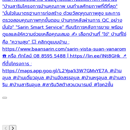
เ
"บ้านสารินโครงการบ้านคุณภาพ บนทำเลศักยภาพที่ดีที่สุด"
โ
"มั่นใจในมาตรฐานการก่อสร้าง ด้วยวัสดุคุณภาพสูง และการ
โ
ตรวจสอบคุณภาพทุกขั้นตอน บ้านทุกหลังผ่านการ QC อย่าง
ม
มั่นใจ" "Sarin Smart Service" ทีมบริการหลังการขาย พร้อม
ดูแลและให้ความช่วยเหลือคุณเสมอ ✍ เลือกบ้านที่ "ใช่" บ้านที่ใช่
อ
คือ "ความสุข" 💥 คลิกดูแบบบ้าน :
ข
https://www.baansarin.com/sarin-vista-suan-vanarom
ร
☎️ หรือ ทักไลน์ 08 8595 5488 | https://lin.ee/INt8GHk 📌
ที่ตั้งโครงการ :
https://maps.app.goo.gl/L2Ypa1i3W7GMvYE7A
#บ้าน
อุบล
#บ้านเดี่ยวอุบล
#บ้านจัดสรรอุบล
#บ้านหรูอุบล
#บ้านสา
ริน
#บ้านสารินอุบล
#สารินวิสต้าสวนวนารมย์
#โชค2ชั้น
*
อ
อ