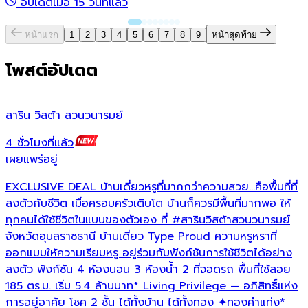
อัปเดตเมื่อ 15 วันที่แล้ว
หน้าแรก
1
2
3
4
5
6
7
8
9
หน้าสุดท้าย
โพสต์อัปเดต
สาริน วิสต้า สวนวนารมย์
ส
4 ชั่วโมงที่แล้ว
1
เผยแพร่อยู่
เ
EXCLUSIVE DEAL บ้านเดี่ยวหรูที่มากกว่าความสวย...คือพื้นที่ที่

ลงตัวกับชีวิต เมื่อครอบครัวเติบโต บ้านก็ควรมีพื้นที่มากพอ ให้
ท
ทุกคนได้ใช้ชีวิตในแบบของตัวเอง ที่
#สารินวิสต้าสวนวนารมย์
ล
จังหวัดอุบลราชธานี บ้านเดี่ยว Type Proud ความหรูหราที่
ท
ออกแบบให้ความเรียบหรู อยู่ร่วมกับฟังก์ชันการใช้ชีวิตได้อย่าง
โ
ลงตัว ฟังก์ชัน 4 ห้องนอน 3 ห้องน้ำ 2 ที่จอดรถ พื้นที่ใช้สอย
เ
185 ตร.ม. เริ่ม 5.4 ล้านบาท* Living Privilege — อภิสิทธิ์แห่ง
ค
การอยู่อาศัย โชค 2 ชั้น ได้ทั้งบ้าน ได้ทั้งทอง ✦ทองคำแท่ง*
ช