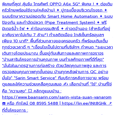
พิเศษที่สุด! ลุ้นรับ โทรศัพท์ OPPO A6x 5G* พิเศษ ! ✦ ต่อเติม
น
ครัวไทยพร้อมใช้งาน(หลังบ้าน) ✦ ปูกระเบื้องบริเวณโรงรถ ✦
แ
ระบบรักษาความปลอดภัย Smart Home Automation ✦ ระบบ
ห
ป้องกัน และกำจัดปลวก (Pipe Treatment System) ✦ ฟรี
M
มิเตอร์น้ำ-ไฟ ✦ ค่าโอนกรรมสิทธิ์ ✦ ค่าจดจำนอง (สำหรับที่อยู่
ห
อาศัยราคาไม่เกิน 7 ล้าน*) ทำเลติดเมือง ใกล้เซ็นทรัลอุบลฯ
ใ
เพียง 10 นาที* พื้นที่ส่วนกลางของครอบครัว ที่พร้อมเติมเต็ม
5
ทุกช่วงเวลาดี ๆ *เงื่อนไขเป็นไปตามที่บริษัทฯ กำหนด *ระยะเวลา
ต
เดินทางโดยประมาณ ขึ้นอยู่กับเส้นทางและสภาพการจราจร
เ
"บ้านสารินโครงการบ้านคุณภาพ บนทำเลศักยภาพที่ดีที่สุด"
โ
"มั่นใจในมาตรฐานการก่อสร้าง ด้วยวัสดุคุณภาพสูง และการ
โ
ตรวจสอบคุณภาพทุกขั้นตอน บ้านทุกหลังผ่านการ QC อย่าง
ม
มั่นใจ" "Sarin Smart Service" ทีมบริการหลังการขาย พร้อม
ดูแลและให้ความช่วยเหลือคุณเสมอ ✍ เลือกบ้านที่ "ใช่" บ้านที่ใช่
อ
คือ "ความสุข" 💥 คลิกดูแบบบ้าน :
ข
https://www.baansarin.com/sarin-vista-suan-vanarom
ร
☎️ หรือ ทักไลน์ 08 8595 5488 | https://lin.ee/INt8GHk 📌
ที่ตั้งโครงการ :