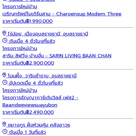
โครงการใหม่
บ้าน
เจริญทรัพย์โมเดิร์นสาม - Charoensup Modern Three
ราคาเริ่มต้น
฿
1,990,000
ไร่น้อย, เมืองอุบลราชธานี, อุบลราชธานี
ดันเมื่อ 4 ชั่วโมงที่แล้ว
โครงการใหม่
บ้าน
สาริน ลิฟวิ่ง บ้านจั่น - SARIN LIVING BAAN CHAN
ราคาเริ่มต้น
฿
2,900,000
โนนผึ้ง, วารินชำราบ, อุบลราชธานี
อัปเดตเมื่อ 4 ชั่วโมงที่แล้ว
โครงการใหม่
บ้าน
โครงการธัญญาการ์เด้นวิลล์ เฟส2 -
Baandeeviewsuayubon
ราคาเริ่มต้น
฿
2,490,000
ชยางกูร ฝั่งห้วยคุ้ม คลังอาวุธ
ดันเมื่อ 1 วันที่แล้ว