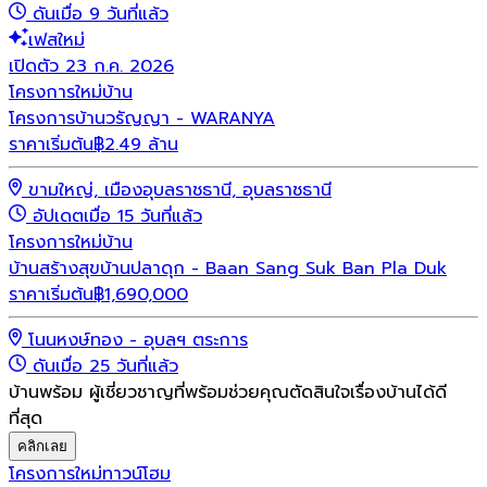
ดันเมื่อ 9 วันที่แล้ว
เฟสใหม่
เปิดตัว 23 ก.ค. 2026
โครงการใหม่
บ้าน
โครงการบ้านวรัญญา - WARANYA
ราคาเริ่มต้น
฿2.49 ล้าน
ขามใหญ่, เมืองอุบลราชธานี, อุบลราชธานี
อัปเดตเมื่อ 15 วันที่แล้ว
โครงการใหม่
บ้าน
บ้านสร้างสุขบ้านปลาดุก - Baan Sang Suk Ban Pla Duk
ราคาเริ่มต้น
฿
1,690,000
โนนหงษ์ทอง - อุบลฯ ตระการ
ดันเมื่อ 25 วันที่แล้ว
บ้านพร้อม ผู้เชี่ยวชาญที่พร้อมช่วยคุณตัดสินใจเรื่องบ้านได้ดี
ที่สุด
คลิกเลย
โครงการใหม่
ทาวน์โฮม