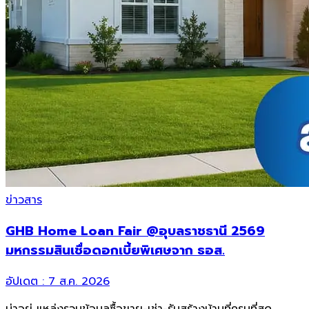
ข่าวสาร
GHB Home Loan Fair @อุบลราชธานี 2569
มหกรรมสินเชื่อดอกเบี้ยพิเศษจาก ธอส.
อัปเดต :
7 ส.ค. 2026
น่าอยู่ แหล่งรวมข้อมูล
ซื้อขาย-เช่า-รับสร้างบ้านที่ครบที่สุด