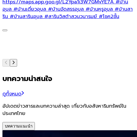
https://maps.app.goo.gl/L2Ypa1i3W7GMvYE7A
#บ้าน
อุบล
#บ้านเดี่ยวอุบล
#บ้านจัดสรรอุบล
#บ้านหรูอุบล
#บ้านสา
ริน
#บ้านสารินอุบล
#สารินวิสต้าสวนวนารมย์
#โชค2ชั้น
*
อ
อ
บทความน่าสนใจ
ดูทั้งหมด
อัปเดตข่าวสารและบทความล่าสุด เกี่ยวกับอสังหาริมทรัพย์ใน
ประเทศไทย
บทความแนะนำ